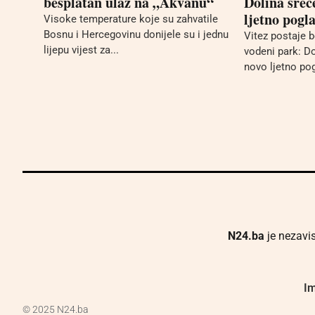
besplatan ulaz na „Akvanu“
Dolina sreć
ljetno pogla
Visoke temperature koje su zahvatile
Bosnu i Hercegovinu donijele su i jednu
Vitez postaje b
lijepu vijest za...
vodeni park: D
novo ljetno pog
N24.ba
je nezavis
Im
© 2025 N24.ba