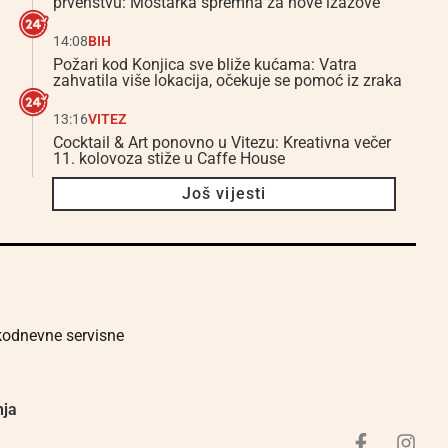
prvenstvu: Mostarka spremna za nove izazove
14:08
BIH
Požari kod Konjica sve bliže kućama: Vatra
zahvatila više lokacija, očekuje se pomoć iz zraka
13:16
VITEZ
Cocktail & Art ponovno u Vitezu: Kreativna večer
11. kolovoza stiže u Caffe House
Još vijesti
akodnevne servisne
nja