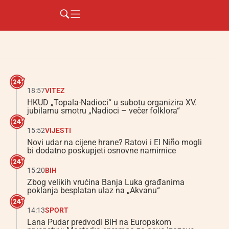
18:57
VITEZ
HKUD „Topala-Nadioci“ u subotu organizira XV.
jubilarnu smotru „Nadioci – večer folklora“
15:52
VIJESTI
Novi udar na cijene hrane? Ratovi i El Niño mogli
bi dodatno poskupjeti osnovne namirnice
15:20
BIH
Zbog velikih vrućina Banja Luka građanima
poklanja besplatan ulaz na „Akvanu“
14:13
SPORT
Lana Pudar predvodi BiH na Europskom