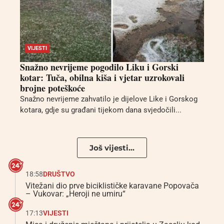
VIJESTI
Snažno nevrijeme pogodilo Liku i Gorski
kotar: Tuča, obilna kiša i vjetar uzrokovali
brojne poteškoće
Snažno nevrijeme zahvatilo je dijelove Like i Gorskog
kotara, gdje su građani tijekom dana svjedočili...
Još vijesti...
18:58
DRUŠTVO
Vitežani dio prve biciklističke karavane Popovača
– Vukovar: „Heroji ne umiru“
17:13
VIJESTI