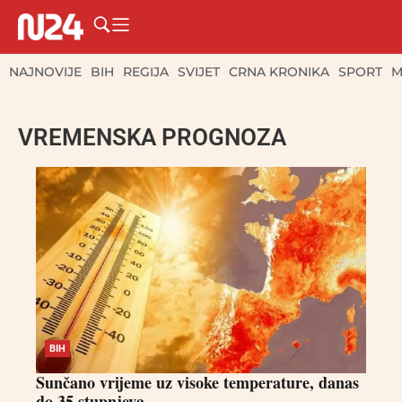
NAJNOVIJE
BIH
REGIJA
SVIJET
CRNA KRONIKA
SPORT
M
VREMENSKA PROGNOZA
BIH
Sunčano vrijeme uz visoke temperature, danas
do 35 stupnjeva