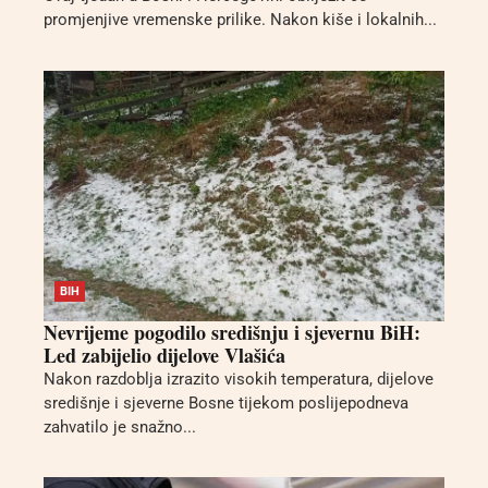
promjenjive vremenske prilike. Nakon kiše i lokalnih...
BIH
Nevrijeme pogodilo središnju i sjevernu BiH:
Led zabijelio dijelove Vlašića
Nakon razdoblja izrazito visokih temperatura, dijelove
središnje i sjeverne Bosne tijekom poslijepodneva
zahvatilo je snažno...