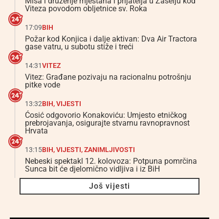
Misa i druženje mještana i prijatelja u Zaselju kod
Viteza povodom obljetnice sv. Roka
17:09
BIH
Požar kod Konjica i dalje aktivan: Dva Air Tractora
gase vatru, u subotu stiže i treći
14:31
VITEZ
Vitez: Građane pozivaju na racionalnu potrošnju
pitke vode
13:32
BIH
,
VIJESTI
Ćosić odgovorio Konakoviću: Umjesto etničkog
prebrojavanja, osigurajte stvarnu ravnopravnost
Hrvata
13:15
BIH
,
VIJESTI
,
ZANIMLJIVOSTI
Nebeski spektakl 12. kolovoza: Potpuna pomrčina
Sunca bit će djelomično vidljiva i iz BiH
Još vijesti