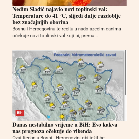
Nedim Sladić najavio novi toplinski val:
Temperature do 41 °C, slijedi dulje razdoblje
bez značajnijih oborina
Bosnu i Hercegovinu te regiju u nadolazećim danima
očekuje novi toplinski val koji bi, prema...
BIH
Danas nestabilno vrijeme u BiH: Evo kakva
nas prognoza očekuje do vikenda
Ovaj tjedan u Bosni i Hercegovini obilježit će