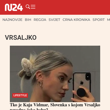
NAJNOVIJE
BIH
REGIJA
SVIJET
CRNA KRONIKA
SPORT
M
VRSALJKO
LIFESTYLE
Tko je Kaja Vidmar, Slovenka s kojom Vrsaljko
navodno čeka bebu?