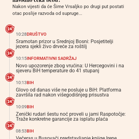
Nakon vijesti da će Šime Vrsaljko po drugi put postati
otac poslije razvoda od supruge...
10:28
DRUŠTVO
Sramotan prizor u Srednjoj Bosni: Posjetitelji
jezera sjekli živo drveće za roštilj
10:15
INFORMATIVNI SADRŽAJ
Novo upozorenje zbog vrućina: U Hercegovini i na
sjeveru BiH temperature do 41 stupanj
10:13
BIH
Glovo od danas više ne posluje u BiH: Platforma
završila rad nakon višegodišnjeg prisustva
10:09
BIH
Zenički rudari šestu noć proveli u jami Raspotočje:
Traže konkretne garancije za isplatu plaća
08:53
BIH
Večeras u Busovači predstavljanje knjige Irene