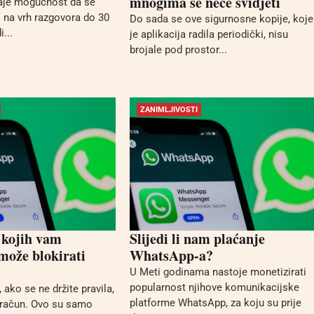
mnogima se neće svidjeti
je mogućnost da se
i na vrh razgovora do 30
Do sada se ove sigurnosne kopije, koje
...
je aplikacija radila periodički, nisu
brojale pod prostor...
ZANIMLJIVOSTI
 kojih vam
Slijedi li nam plaćanje
ože blokirati
WhatsApp-a?
U Meti godinama nastoje monetizirati
popularnost njihove komunikacijske
ako se ne držite pravila,
platforme WhatsApp, za koju su prije
 račun. Ovo su samo