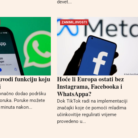
devet...
ZANIMLJIVOSTI
vodi funkciju koju
Hoće li Europa ostati bez
i
Instagrama, Facebooka i
WhatsAppa?
onačno dodao podršku
poruka. Poruke možete
Dok TikTok radi na implementaciji
5 minuta nakon...
značajki koje će pomoći mladima
učinkovitije regulirati vrijeme
provedeno u...