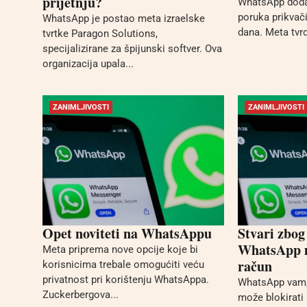
prijetnju?
WhatsApp doda
poruka prikvač
WhatsApp je postao meta izraelske
dana. Meta tvrdi
tvrtke Paragon Solutions,
specijalizirane za špijunski softver. Ova
organizacija upala...
ZANIMLJIVOSTI
ZANIMLJIVOSTI
Opet noviteti na WhatsAppu
Stvari zbog
WhatsApp m
Meta priprema nove opcije koje bi
račun
korisnicima trebale omogućiti veću
privatnost pri korištenju WhatsAppa.
WhatsApp vam, 
Zuckerbergova...
može blokirati