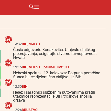
13:32
BIH
,
VIJESTI
Ćosić odgovorio Konakoviću: Umjesto etničkog
prebrojavanja, osigurajte stvarnu ravnopravnost
Hrvata
13:15
BIH
,
VIJESTI
,
ZANIMLJIVOSTI
Nebeski spektakl 12. kolovoza: Potpuna pomrčina
Sunca bit će djelomično vidljiva i iz BiH
12:30
BIH
Helez i saradnici službenim putovanjima pratili
utakmice reprezentacije BiH, troškove snosila
država
12:26
DRUŠTVO