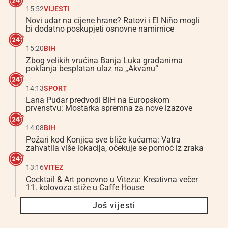
15:52
VIJESTI
Novi udar na cijene hrane? Ratovi i El Niño mogli
bi dodatno poskupjeti osnovne namirnice
15:20
BIH
Zbog velikih vrućina Banja Luka građanima
poklanja besplatan ulaz na „Akvanu“
14:13
SPORT
Lana Pudar predvodi BiH na Europskom
prvenstvu: Mostarka spremna za nove izazove
14:08
BIH
Požari kod Konjica sve bliže kućama: Vatra
zahvatila više lokacija, očekuje se pomoć iz zraka
13:16
VITEZ
Cocktail & Art ponovno u Vitezu: Kreativna večer
11. kolovoza stiže u Caffe House
Još vijesti