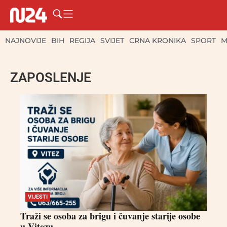
NAJNOVIJE
BIH
REGIJA
SVIJET
CRNA KRONIKA
SPORT
M
ZAPOSLENJE
VIJESTI
Traži se osoba za brigu i čuvanje starije osobe
u Vitezu