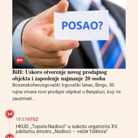
BIH
BiH: Uskoro otvorenje novog prodajnog
objekta i zaposlenje najmanje 20 osoba
Bosanskohercegovački trgovački lanac, Bingo, 30.
rujna otvara novi prodajni objekat u Banjaluci, koji će
zauzimati...
18:57
VITEZ
HKUD „Topala-Nadioci“ u subotu organizira XV.
jubilarnu smotru „Nadioci – večer folklora“