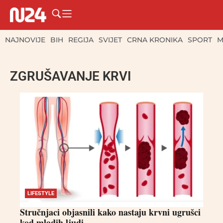
NAJNOVIJE
BIH
REGIJA
SVIJET
CRNA KRONIKA
SPORT
M
ZGRUŠAVANJE KRVI
LIFESTYLE
Stručnjaci objasnili kako nastaju krvni ugrušci
kod mladih ljudi