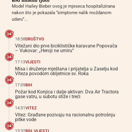
Model Hailey Bieber ovog je mjeseca hospitalizirana
nakon što je pokazala “simptome nalik moždanom
udaru”...
18:58
DRUŠTVO
Vitežani dio prve biciklističke karavane Popovača
– Vukovar: „Heroji ne umiru“
17:13
VIJESTI
Misa i druženje mještana i prijatelja u Zaselju kod
Viteza povodom obljetnice sv. Roka
17:09
BIH
Požar kod Konjica i dalje aktivan: Dva Air Tractora
gase vatru, u subotu stiže i treći
14:31
VITEZ
Vitez: Građane pozivaju na racionalnu potrošnju
pitke vode
13:32
BIH
,
VIJESTI