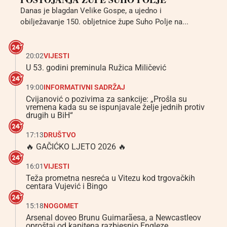
Danas je blagdan Velike Gospe, a ujedno i
obilježavanje 150. obljetnice župe Suho Polje na...
20:02
VIJESTI
U 53. godini preminula Ružica Miličević
19:00
INFORMATIVNI SADRŽAJ
Cvijanović o pozivima za sankcije: „Prošla su
vremena kada su se ispunjavale želje jednih protiv
drugih u BiH“
17:13
DRUŠTVO
🔥 GAČIĆKO LJETO 2026 🔥
16:01
VIJESTI
Teža prometna nesreća u Vitezu kod trgovačkih
centara Vujević i Bingo
15:18
NOGOMET
Arsenal doveo Brunu Guimarãesa, a Newcastleov
oproštaj od kapitena razbjesnio Engleze