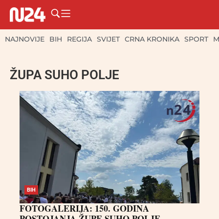
NAJNOVIJE
BIH
REGIJA
SVIJET
CRNA KRONIKA
SPORT
M
ŽUPA SUHO POLJE
BIH
FOTOGALERIJA: 150. GODINA
POSTOJANJA ŽUPE SUHO POLJE