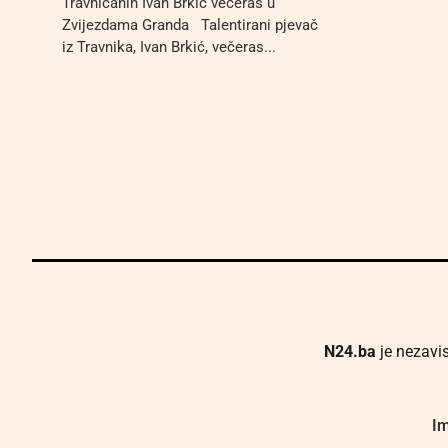
Travničanin Ivan Brkić večeras u
Zvijezdama Granda Talentirani pjevač
iz Travnika, Ivan Brkić, večeras...
N24.ba
je nezavis
Im