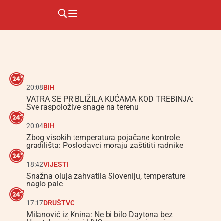
20:08
BIH
VATRA SE PRIBLIŽILA KUĆAMA KOD TREBINJA:
Sve raspoložive snage na terenu
20:04
BIH
Zbog visokih temperatura pojačane kontrole
gradilišta: Poslodavci moraju zaštititi radnike
18:42
VIJESTI
Snažna oluja zahvatila Sloveniju, temperature
naglo pale
17:17
DRUŠTVO
Milanović iz Knina: Ne bi bilo Daytona bez