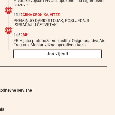
Hrvatske vojske i HVO-a, upozorio i na sigurnosne
izazove
15:47
CRNA KRONIKA
,
VITEZ
PREMINUO DARIO STOJAK, POSLJEDNJI
ISPRAĆAJ U ČETVRTAK
14:39
BIH
FBiH jača protupožarnu zaštitu: Osigurana dva Air
Tractora, Mostar važna operativna baza
Još vijesti
akodnevne servisne
nja