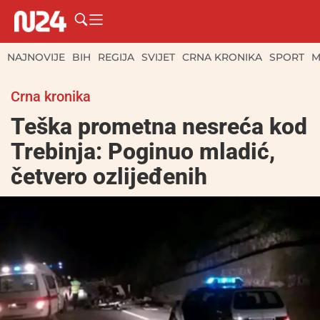
NAJNOVIJE
BIH
REGIJA
SVIJET
CRNA KRONIKA
SPORT
M
Crna kronika
Teška prometna nesreća kod
Trebinja: Poginuo mladić,
četvero ozlijeđenih