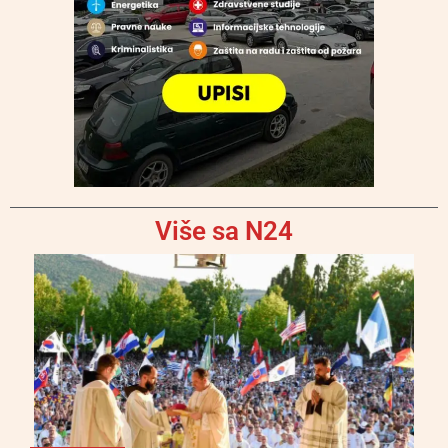
Više sa N24