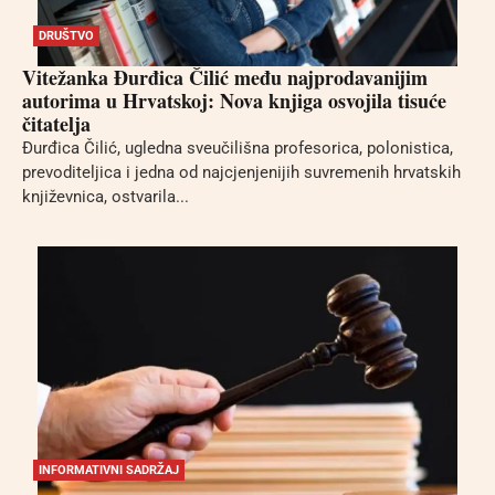
DRUŠTVO
Vitežanka Đurđica Čilić među najprodavanijim
autorima u Hrvatskoj: Nova knjiga osvojila tisuće
čitatelja
Đurđica Čilić, ugledna sveučilišna profesorica, polonistica,
prevoditeljica i jedna od najcjenjenijih suvremenih hrvatskih
književnica, ostvarila...
INFORMATIVNI SADRŽAJ