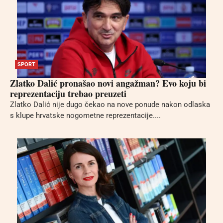
SPORT
Zlatko Dalić pronašao novi angažman? Evo koju bi
reprezentaciju trebao preuzeti
Zlatko Dalić nije dugo čekao na nove ponude nakon odlaska
s klupe hrvatske nogometne reprezentacije....