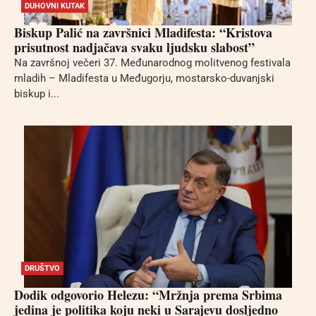
DUHOVNI KUTAK
Biskup Palić na završnici Mladifesta: “Kristova
prisutnost nadjačava svaku ljudsku slabost”
Na završnoj večeri 37. Međunarodnog molitvenog festivala
mladih – Mladifesta u Međugorju, mostarsko-duvanjski
biskup i...
DRUŠTVO
Dodik odgovorio Helezu: “Mržnja prema Srbima
jedina je politika koju neki u Sarajevu dosljedno