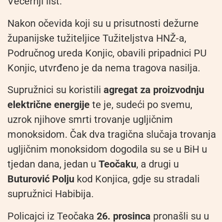
Večernji list.
Nakon očevida koji su u prisutnosti dežurne
županijske tužiteljice Tužiteljstva HNŽ-a,
Područnog ureda Konjic, obavili pripadnici PU
Konjic, utvrđeno je da nema tragova nasilja.
Supružnici su koristili
agregat za proizvodnju
električne energije
te je, sudeći po svemu,
uzrok njihove smrti trovanje ugljičnim
monoksidom. Čak dva tragična slučaja trovanja
ugljičnim monoksidom dogodila su se u BiH u
tjedan dana, jedan u
Teočaku
, a drugi u
Buturović Polju
kod Konjica, gdje su stradali
supružnici Habibija.
Policajci iz Teočaka
26. prosinca
pronašli su u