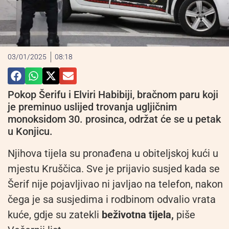
03/01/2025
08:18
Pokop Šerifu i Elviri Habibiji, bračnom paru koji
je preminuo uslijed trovanja ugljičnim
monoksidom 30. prosinca, održat će se u petak
u Konjicu.
Njihova tijela su pronađena u obiteljskoj kući u
mjestu Kruščica. Sve je prijavio susjed kada se
Šerif nije pojavljivao ni javljao na telefon, nakon
čega je sa susjedima i rodbinom odvalio vrata
kuće, gdje su zatekli
beživotna tijela,
piše