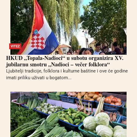
VITEZ
HKUD „Topala-Nadioci“ u subotu organizira XV.
jubilarnu smotru „Nadioci – večer folklora“
Ljubitelji tradicije, folklora i kulturne baštine i ove će godine
imati priliku uživati u bogatom...