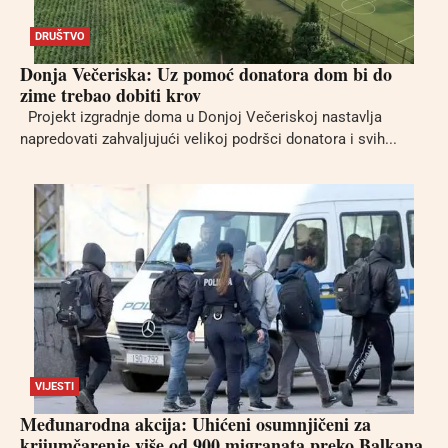
DRUŠTVO
Donja Večeriska: Uz pomoć donatora dom bi do
zime trebao dobiti krov
Projekt izgradnje doma u Donjoj Večeriskoj nastavlja
napredovati zahvaljujući velikoj podršci donatora i svih...
VIJESTI
Međunarodna akcija: Uhićeni osumnjičeni za
krijumčarenje više od 900 migranata preko Balkana