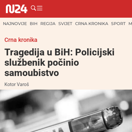
NAJNOVIJE
BIH
REGIJA
SVIJET
CRNA KRONIKA
SPORT
M
Crna kronika
Tragedija u BiH: Policijski
službenik počinio
samoubistvo
Kotor Varoš