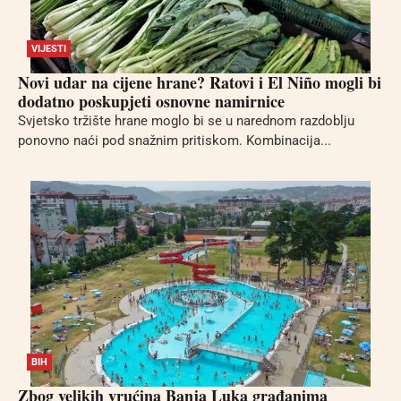
VIJESTI
Novi udar na cijene hrane? Ratovi i El Niño mogli bi
dodatno poskupjeti osnovne namirnice
Svjetsko tržište hrane moglo bi se u narednom razdoblju
ponovno naći pod snažnim pritiskom. Kombinacija...
BIH
Zbog velikih vrućina Banja Luka građanima