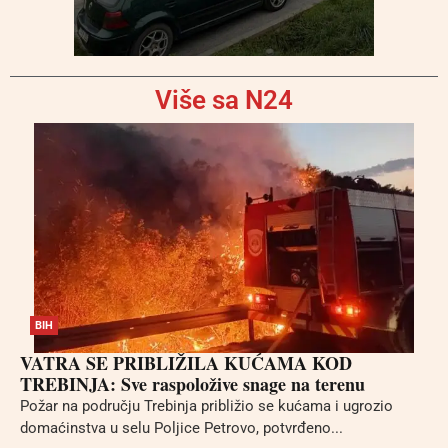
Više sa N24
BIH
VATRA SE PRIBLIŽILA KUĆAMA KOD
TREBINJA: Sve raspoložive snage na terenu
Požar na području Trebinja približio se kućama i ugrozio
domaćinstva u selu Poljice Petrovo, potvrđeno...