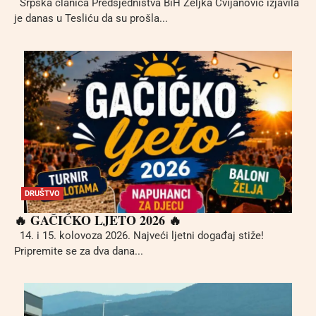
Srpska članica Predsjedništva BiH Željka Cvijanović izjavila
je danas u Tesliću da su prošla...
DRUŠTVO
🔥 GAČIĆKO LJETO 2026 🔥
14. i 15. kolovoza 2026. Najveći ljetni događaj stiže!
Pripremite se za dva dana...