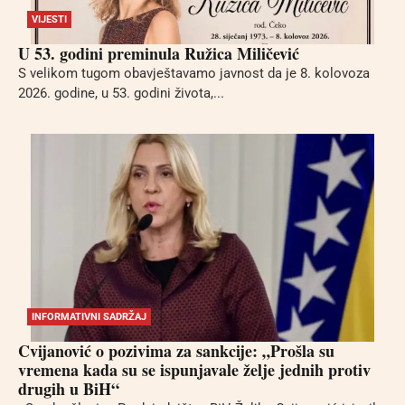
VIJESTI
U 53. godini preminula Ružica Miličević
S velikom tugom obavještavamo javnost da je 8. kolovoza
2026. godine, u 53. godini života,...
INFORMATIVNI SADRŽAJ
Cvijanović o pozivima za sankcije: „Prošla su
vremena kada su se ispunjavale želje jednih protiv
drugih u BiH“