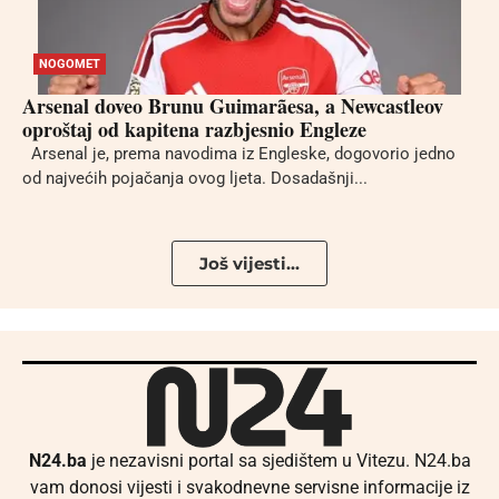
NOGOMET
Arsenal doveo Brunu Guimarãesa, a Newcastleov
oproštaj od kapitena razbjesnio Engleze
Arsenal je, prema navodima iz Engleske, dogovorio jedno
od najvećih pojačanja ovog ljeta. Dosadašnji...
Još vijesti...
N24.ba
je nezavisni portal sa sjedištem u Vitezu. N24.ba
vam donosi vijesti i svakodnevne servisne informacije iz