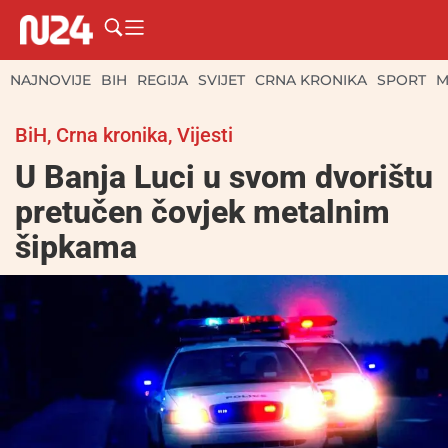
NAJNOVIJE
BIH
REGIJA
SVIJET
CRNA KRONIKA
SPORT
M
BiH
,
Crna kronika
,
Vijesti
U Banja Luci u svom dvorištu
pretučen čovjek metalnim
šipkama