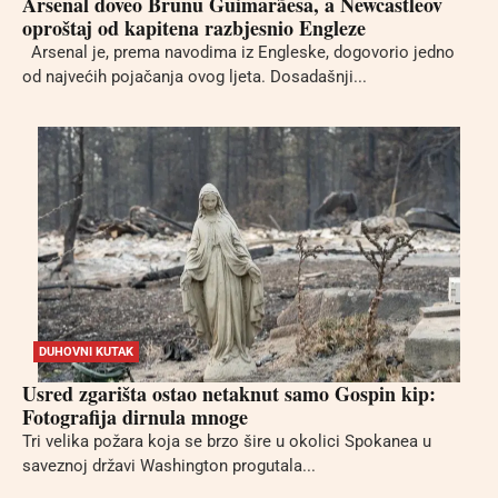
Arsenal doveo Brunu Guimarãesa, a Newcastleov
oproštaj od kapitena razbjesnio Engleze
Arsenal je, prema navodima iz Engleske, dogovorio jedno
od najvećih pojačanja ovog ljeta. Dosadašnji...
DUHOVNI KUTAK
Usred zgarišta ostao netaknut samo Gospin kip:
Fotografija dirnula mnoge
Tri velika požara koja se brzo šire u okolici Spokanea u
saveznoj državi Washington progutala...