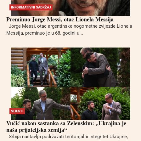
INFORMATIVNI SADRŽAJ
Preminuo Jorge Messi, otac Lionela Messija
Jorge Messi, otac argentinske nogometne zvijezde Lionela
Messija, preminuo je u 68. godini u...
VIJESTI
Vučić nakon sastanka sa Zelenskim: „Ukrajina je
naša prijateljska zemlja“
Srbija nastavlja podržavati teritorijalni integritet Ukrajine,