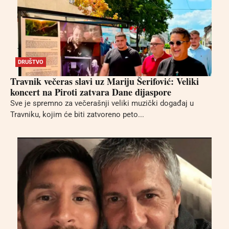
DRUŠTVO
Travnik večeras slavi uz Mariju Šerifović: Veliki
koncert na Piroti zatvara Dane dijaspore
Sve je spremno za večerašnji veliki muzički događaj u
Travniku, kojim će biti zatvoreno peto...