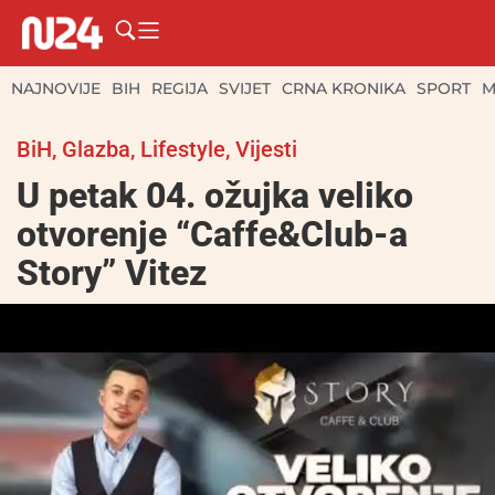
NAJNOVIJE
BIH
REGIJA
SVIJET
CRNA KRONIKA
SPORT
M
BiH
,
Glazba
,
Lifestyle
,
Vijesti
U petak 04. ožujka veliko
otvorenje “Caffe&Club-a
Story” Vitez