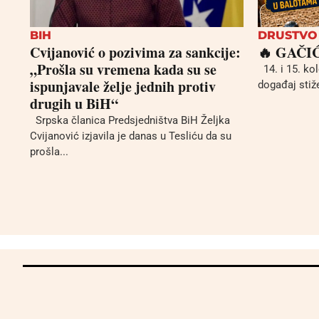
BIH
DRUSTVO
Cvijanović o pozivima za sankcije:
🔥 GAČI
„Prošla su vremena kada su se
14. i 15. kol
ispunjavale želje jednih protiv
događaj stiže
drugih u BiH“
Srpska članica Predsjedništva BiH Željka
Cvijanović izjavila je danas u Tesliću da su
prošla...