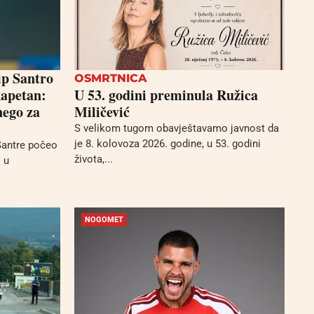
p Santro
OSMRTNICA
kapetan:
U 53. godini preminula Ružica
nego za
Miličević
S velikom tugom obavještavamo javnost da
je 8. kolovoza 2026. godine, u 53. godini
Santre počeo
života,...
 u
NOGOMET