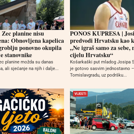
d Zec planine nisu
PONOS KUPRESA | Josi
ena: Obnovljena kapelica
predvodi Hrvatsku kao 
 groblju ponovno okupila
„Ne igraš samo za sebe, 
e stanovnike
cijelu Hrvatsku“
ec planine možda su danas
Košarkaški put mladog Josipa 
 ali sjećanje na njih i dalje...
je gotovo sasvim jednostavno –
Tomislavgradu, uz podršku...
VIJESTI