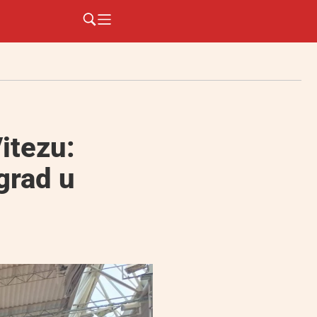
itezu:
grad u