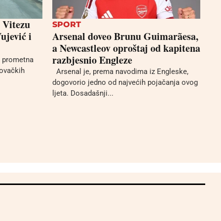
 Vitezu
SPORT
ujević i
Arsenal doveo Brunu Guimarãesa,
a Newcastleov oproštaj od kapitena
razbjesnio Engleze
a prometna
govačkih
Arsenal je, prema navodima iz Engleske,
dogovorio jedno od najvećih pojačanja ovog
ljeta. Dosadašnji...