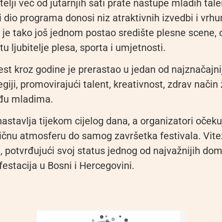
itelji već od jutarnjih sati prate nastupe mladih tale
i dio programa donosi niz atraktivnih izvedbi i vrhu
 je tako još jednom postao središte plesne scene, 
 ljubitelje plesa, sporta i umjetnosti.
st kroz godine je prerastao u jedan od najznačajnij
giji, promovirajući talent, kreativnost, zdrav način 
đu mladima.
stavlja tijekom cijelog dana, a organizatori očekuj
ličnu atmosferu do samog završetka festivala. Vite
, potvrđujući svoj status jednog od najvažnijih do
estacija u Bosni i Hercegovini.