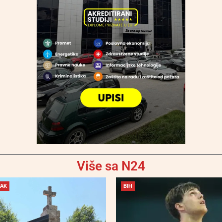
Više sa N24
TAK
BIH