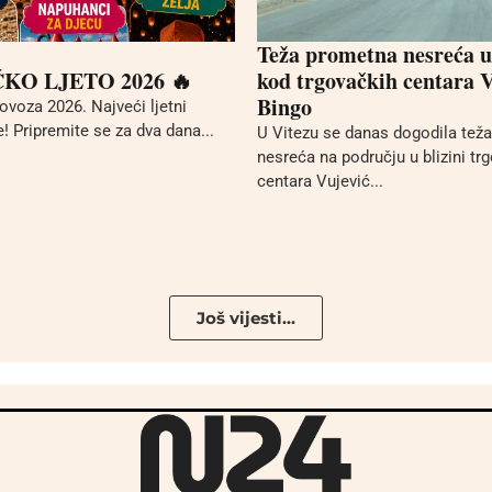
Teža prometna nesreća u
ĆKO LJETO 2026 🔥
kod trgovačkih centara V
Bingo
ovoza 2026. Najveći ljetni
! Pripremite se za dva dana...
U Vitezu se danas dogodila tež
nesreća na području u blizini tr
centara Vujević...
Još vijesti...