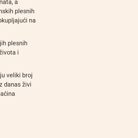
nata, a
nskih plesnih
okupljajući na
ih plesnih
života i
u veliki broj
z danas živi
maćina