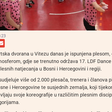
:23
tska dvorana u Vitezu danas je ispunjena plesom,
osferom, gdje se trenutno održava 17. LDF Dance 
lesnih natjecanja u Bosni i Hercegovini i regiji.
sudjeluje više od 2.000 plesača, trenera i članova p
sne i Hercegovine te susjednih zemalja, koji tijeko
ljaju svoje koreografije u različitim plesnim disci
gorijama.