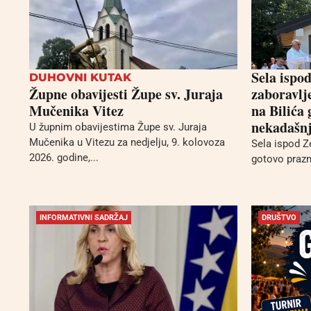
Sela ispo
DUHOVNI KUTAK
Župne obavijesti Župe sv. Juraja
zaboravlj
Mučenika Vitez
na Bilića
nekadašnj
U župnim obavijestima Župe sv. Juraja
Mučenika u Vitezu za nedjelju, 9. kolovoza
Sela ispod Z
2026. godine,...
gotovo prazna,
INFORMATIVNI SADRŽAJ
DRUŠTVO