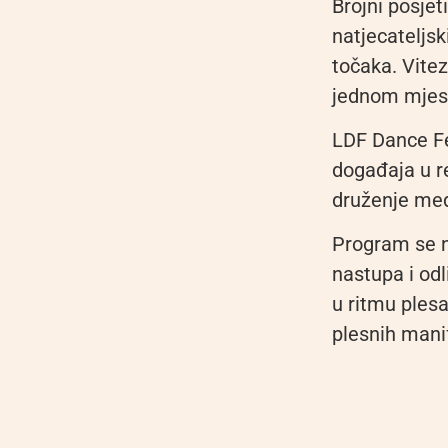
Brojni posjet
natjecateljsk
točaka. Vitez
jednom mjestu
LDF Dance Fe
događaja u re
druženje me
Program se na
nastupa i od
u ritmu plesa
plesnih manif