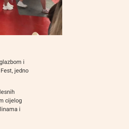
 glazbom i
Fest, jedno
lesnih
m cijelog
plinama i