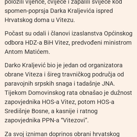
položili vijence, cvijeće i zapalili svijeće kod
spomen-poprsja Darka Kraljevića ispred
Hrvatskog doma u Vitezu.
Počast su odali i članovi izaslanstva Općinskog
odbora HDZ-a BiH Vitez, predvođeni ministrom
Antom Matićem.
Darko Kraljević bio je jedan od organizatora
obrane Viteza i šireg travničkog područja od
paravojnih srpskih snaga i tadašnje JNA.
Tijekom Domovinskog rata obnašao je dužnost
zapovjednika HOS-a Vitez, potom HOS-a
Središnje Bosne, a kasnije i ratnog
zapovjednika PPN-a “Vitezovi”.
Za svoj izniman doprinos obrani hrvatskog