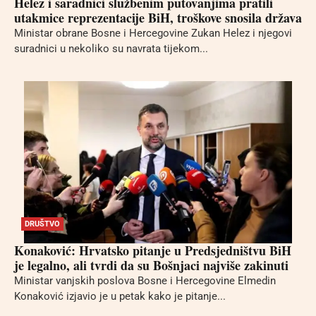
Helez i saradnici službenim putovanjima pratili
utakmice reprezentacije BiH, troškove snosila država
Ministar obrane Bosne i Hercegovine Zukan Helez i njegovi
suradnici u nekoliko su navrata tijekom...
DRUŠTVO
Konaković: Hrvatsko pitanje u Predsjedništvu BiH
je legalno, ali tvrdi da su Bošnjaci najviše zakinuti
Ministar vanjskih poslova Bosne i Hercegovine Elmedin
Konaković izjavio je u petak kako je pitanje...