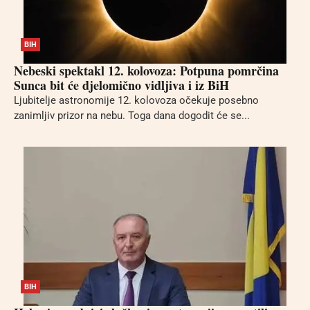
BIH
Nebeski spektakl 12. kolovoza: Potpuna pomrčina
Sunca bit će djelomično vidljiva i iz BiH
Ljubitelje astronomije 12. kolovoza očekuje posebno
zanimljiv prizor na nebu. Toga dana dogodit će se...
BIH