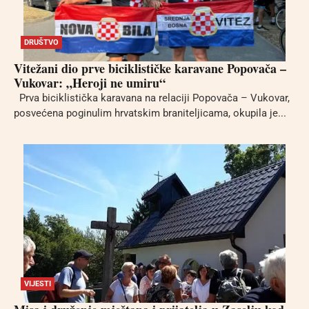
DRUŠTVO
Vitežani dio prve biciklističke karavane Popovača –
Vukovar: „Heroji ne umiru“
Prva biciklistička karavana na relaciji Popovača – Vukovar,
posvećena poginulim hrvatskim braniteljicama, okupila je...
VIJESTI