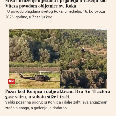
Misa i druženje mještana i prijatelja u Zaselju kod
Viteza povodom obljetnice sv. Roka
U povodu blagdana svetog Roka, u nedjelju, 16. kolovoza
2026. godine, u Zaselju kod...
BIH
Požar kod Konjica i dalje aktivan: Dva Air Tractora
gase vatru, u subotu stiže i treći
Veliki požar na području Konjica i dalje zahtijeva angažman
zračnih snaga, a gašenje je dodatno...