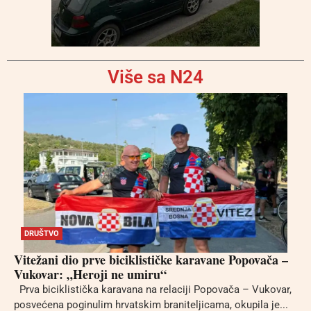
Više sa N24
DRUŠTVO
Vitežani dio prve biciklističke karavane Popovača –
Vukovar: „Heroji ne umiru“
Prva biciklistička karavana na relaciji Popovača – Vukovar,
posvećena poginulim hrvatskim braniteljicama, okupila je...