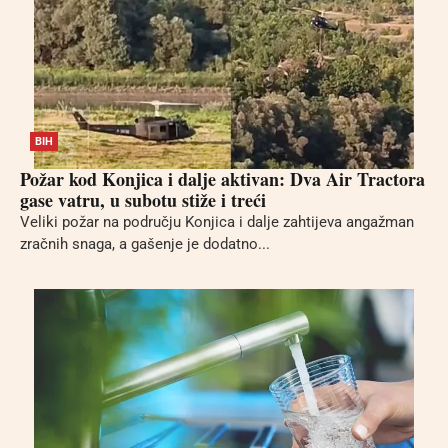
BIH
Požar kod Konjica i dalje aktivan: Dva Air Tractora
gase vatru, u subotu stiže i treći
Veliki požar na području Konjica i dalje zahtijeva angažman
zračnih snaga, a gašenje je dodatno...