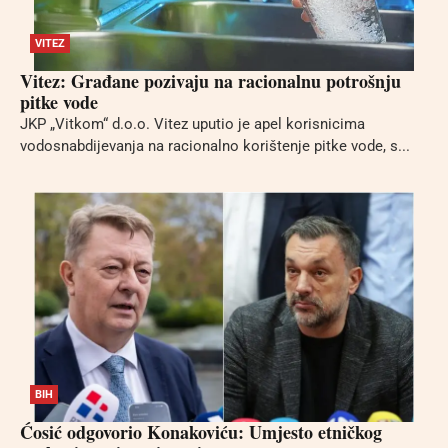
VITEZ
Vitez: Građane pozivaju na racionalnu potrošnju
pitke vode
JKP „Vitkom“ d.o.o. Vitez uputio je apel korisnicima
vodosnabdijevanja na racionalno korištenje pitke vode, s...
BIH
Ćosić odgovorio Konakoviću: Umjesto etničkog