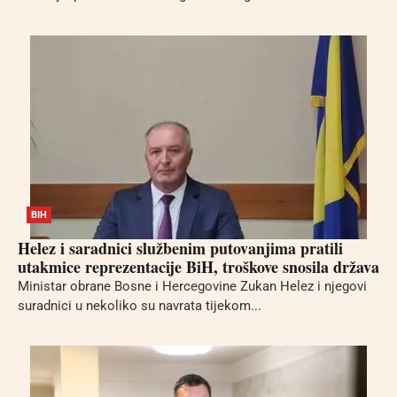
BIH
Helez i saradnici službenim putovanjima pratili
utakmice reprezentacije BiH, troškove snosila država
Ministar obrane Bosne i Hercegovine Zukan Helez i njegovi
suradnici u nekoliko su navrata tijekom...