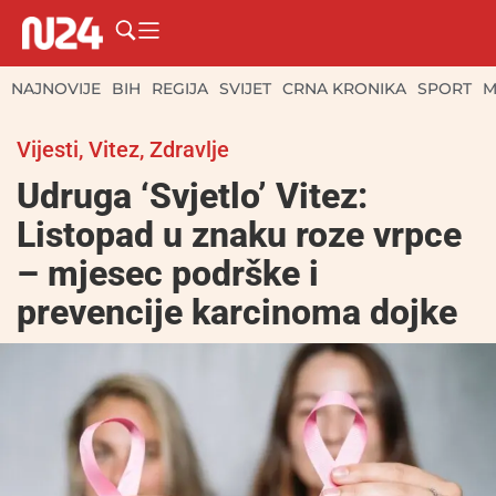
NAJNOVIJE
BIH
REGIJA
SVIJET
CRNA KRONIKA
SPORT
M
Vijesti
,
Vitez
,
Zdravlje
Udruga ‘Svjetlo’ Vitez:
Listopad u znaku roze vrpce
– mjesec podrške i
prevencije karcinoma dojke