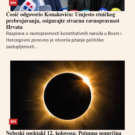
BIH
Ćosić odgovorio Konakoviću: Umjesto etničkog
prebrojavanja, osigurajte stvarnu ravnopravnost
Hrvata
Rasprava o ravnopravnosti konstitutivnih naroda u Bosni i
Hercegovini ponovno je otvorila pitanje političke
zastupljenosti...
BIH
Nebeski spektakl 12. kolovoza: Potpuna pomrčina