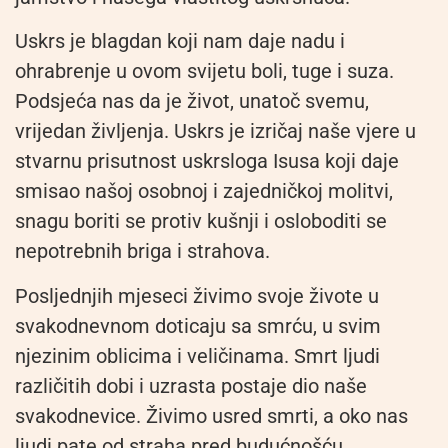
Uskrs je blagdan koji nam daje nadu i
ohrabrenje u ovom svijetu boli, tuge i suza.
Podsjeća nas da je život, unatoč svemu,
vrijedan življenja. Uskrs je izričaj naše vjere u
stvarnu prisutnost uskrsloga Isusa koji daje
smisao našoj osobnoj i zajedničkoj molitvi,
snagu boriti se protiv kušnji i osloboditi se
nepotrebnih briga i strahova.
Posljednjih mjeseci živimo svoje živote u
svakodnevnom doticaju sa smrću, u svim
njezinim oblicima i veličinama. Smrt ljudi
različitih dobi i uzrasta postaje dio naše
svakodnevice. Živimo usred smrti, a oko nas
ljudi pate od straha pred budućnošću,