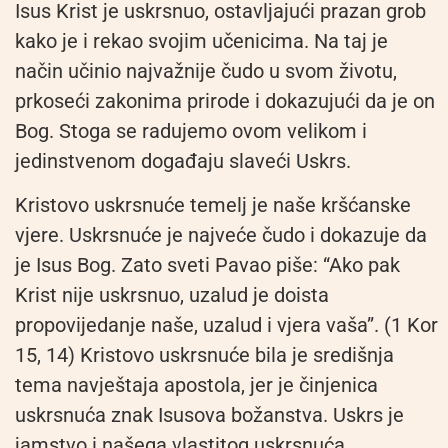
Isus Krist je uskrsnuo, ostavljajući prazan grob
kako je i rekao svojim učenicima. Na taj je
način učinio najvažnije čudo u svom životu,
prkoseći zakonima prirode i dokazujući da je on
Bog. Stoga se radujemo ovom velikom i
jedinstvenom događaju slaveći Uskrs.
Kristovo uskrsnuće temelj je naše kršćanske
vjere. Uskrsnuće je najveće čudo i dokazuje da
je Isus Bog. Zato sveti Pavao piše: “Ako pak
Krist nije uskrsnuo, uzalud je doista
propovijedanje naše, uzalud i vjera vaša”. (1 Kor
15, 14) Kristovo uskrsnuće bila je središnja
tema navještaja apostola, jer je činjenica
uskrsnuća znak Isusova božanstva. Uskrs je
jamstvo i našega vlastitog uskrsnuća.