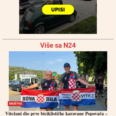
Više sa N24
DRUŠTVO
Vitežani dio prve biciklističke karavane Popovača –