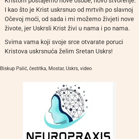
Kristom postajemo nove osobe, novo stvorenje.
I kao što je Krist uskrsnuo od mrtvih po slavnoj
Očevoj moći, od sada i mi možemo živjeti nove
živote, jer Uskrsli Krist živi u nama i po nama.
Svima vama koji svoje srce otvarate poruci
Kristova uskrsnuća želim Sretan Uskrs!
Biskup Palić
,
čestitka
,
Mostar
,
Uskrs
,
video