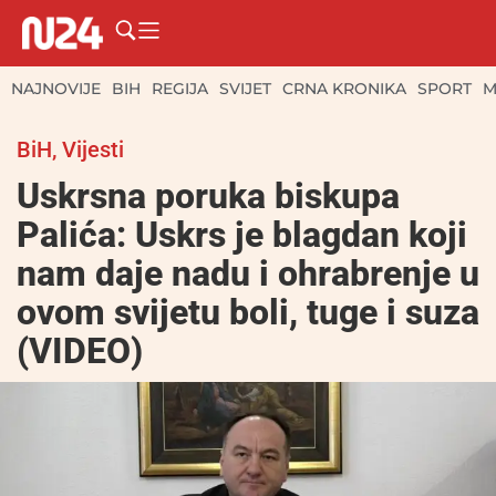
NAJNOVIJE
BIH
REGIJA
SVIJET
CRNA KRONIKA
SPORT
M
BiH
,
Vijesti
Uskrsna poruka biskupa
Palića: Uskrs je blagdan koji
nam daje nadu i ohrabrenje u
ovom svijetu boli, tuge i suza
(VIDEO)