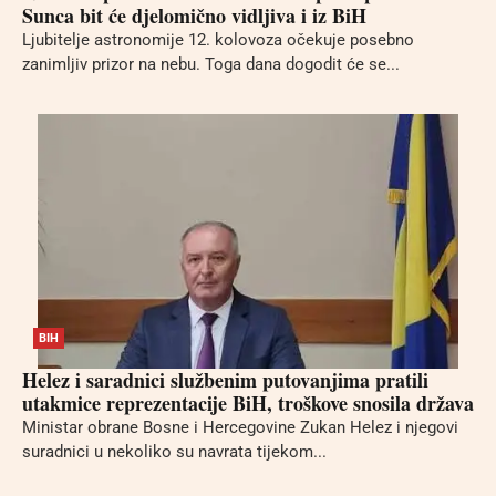
Sunca bit će djelomično vidljiva i iz BiH
Ljubitelje astronomije 12. kolovoza očekuje posebno
zanimljiv prizor na nebu. Toga dana dogodit će se...
BIH
Helez i saradnici službenim putovanjima pratili
utakmice reprezentacije BiH, troškove snosila država
Ministar obrane Bosne i Hercegovine Zukan Helez i njegovi
suradnici u nekoliko su navrata tijekom...