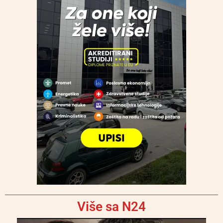
Više sa N24