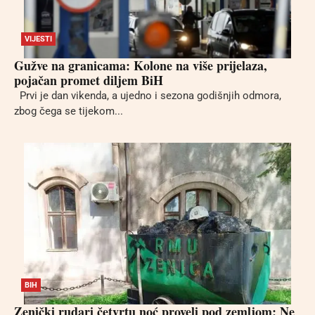
VIJESTI
Gužve na granicama: Kolone na više prijelaza,
pojačan promet diljem BiH
Prvi je dan vikenda, a ujedno i sezona godišnjih odmora,
zbog čega se tijekom...
BIH
Zenički rudari četvrtu noć proveli pod zemljom: Ne