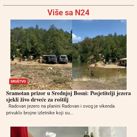
Više sa N24
DRUŠTVO
Sramotan prizor u Srednjoj Bosni: Posjetitelji jezera
sjekli živo drveće za roštilj
Radovan jezero na planini Radovan i ovog je vikenda
privuklo brojne izletnike koji su...