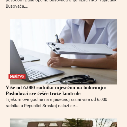
povodom Dana općine Busovača organizira HKD Napredak
Busovača,...
DRUŠTVO
Više od 6.000 radnika mjesečno na bolovanju:
Poslodavci sve češće traže kontrole
Tijekom ove godine na mjesečnoj razini više od 6.000
radnika u Republici Srpskoj nalazi se...