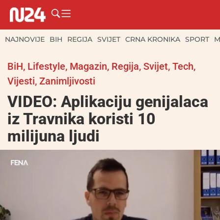
NAJNOVIJE
BIH
REGIJA
SVIJET
CRNA KRONIKA
SPORT
M
BiH
,
Lifestyle
,
Magazin
,
Regija
,
Svijet
,
Tech
,
Vijesti
,
Zanimljivosti
VIDEO: Aplikaciju genijalaca
iz Travnika koristi 10
milijuna ljudi