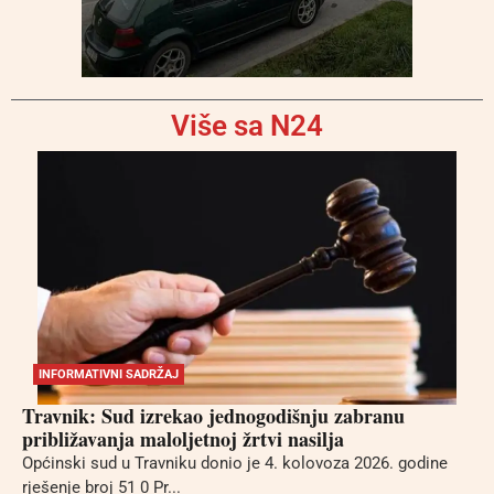
Više sa N24
INFORMATIVNI SADRŽAJ
Travnik: Sud izrekao jednogodišnju zabranu
približavanja maloljetnoj žrtvi nasilja
Općinski sud u Travniku donio je 4. kolovoza 2026. godine
rješenje broj 51 0 Pr...