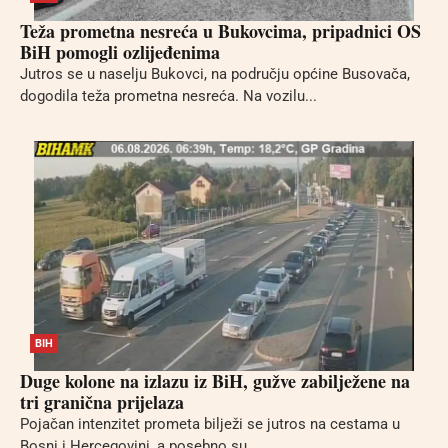
Teža prometna nesreća u Bukovcima, pripadnici OS
BiH pomogli ozlijeđenima
Jutros se u naselju Bukovci, na području općine Busovača,
dogodila teža prometna nesreća. Na vozilu...
BIH
Duge kolone na izlazu iz BiH, gužve zabilježene na
tri granična prijelaza
Pojačan intenzitet prometa bilježi se jutros na cestama u
Bosni i Hercegovini, a posebno su...