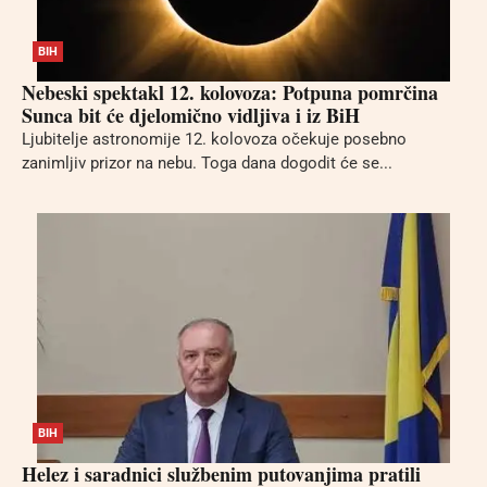
BIH
Nebeski spektakl 12. kolovoza: Potpuna pomrčina
Sunca bit će djelomično vidljiva i iz BiH
Ljubitelje astronomije 12. kolovoza očekuje posebno
zanimljiv prizor na nebu. Toga dana dogodit će se...
BIH
Helez i saradnici službenim putovanjima pratili