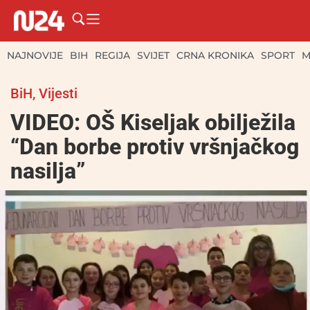
NAJNOVIJE
BIH
REGIJA
SVIJET
CRNA KRONIKA
SPORT
M
BiH
,
Vijesti
VIDEO: OŠ Kiseljak obilježila
“Dan borbe protiv vršnjačkog
nasilja”