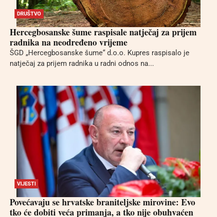
DRUŠTVO
Hercegbosanske šume raspisale natječaj za prijem
radnika na neodređeno vrijeme
ŠGD „Hercegbosanske šume“ d.o.o. Kupres raspisalo je
natječaj za prijem radnika u radni odnos na...
VIJESTI
Povećavaju se hrvatske braniteljske mirovine: Evo
tko će dobiti veća primanja, a tko nije obuhvaćen