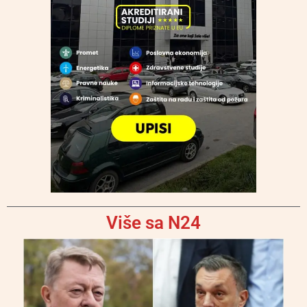
Više sa N24