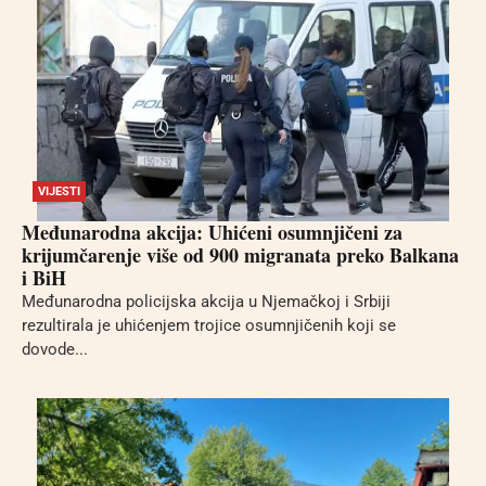
VIJESTI
Međunarodna akcija: Uhićeni osumnjičeni za
krijumčarenje više od 900 migranata preko Balkana
i BiH
Međunarodna policijska akcija u Njemačkoj i Srbiji
rezultirala je uhićenjem trojice osumnjičenih koji se
dovode...