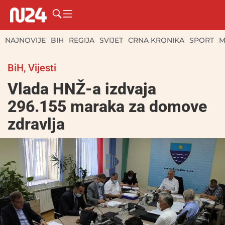
NAJNOVIJE
BIH
REGIJA
SVIJET
CRNA KRONIKA
SPORT
M
BiH
,
Vijesti
Vlada HNŽ-a izdvaja
296.155 maraka za domove
zdravlja