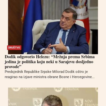
DRUŠTVO
Dodik odgovorio Helezu: “Mržnja prema Srbima
jedina je politika koju neki u Sarajevu dosljedno
provode”
Predsjednik Republike Srpske Milorad Dodik oštro je
reagirao na izjave ministra obrane Bosne i Hercegovine...