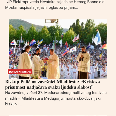
JP Elektroprivreda Hrvatske zajednice Herceg Bosne d.d.
Mostar raspisala je javni oglas za prijam...
DUHOVNI KUTAK
Biskup Palić na završnici Mladifesta: “Kristova
prisutnost nadjačava svaku ljudsku slabost”
Na završnoj večeri 37. Međunarodnog molitvenog festivala
mladih – Mladifesta u Međugorju, mostarsko-duvanjski
biskup i...