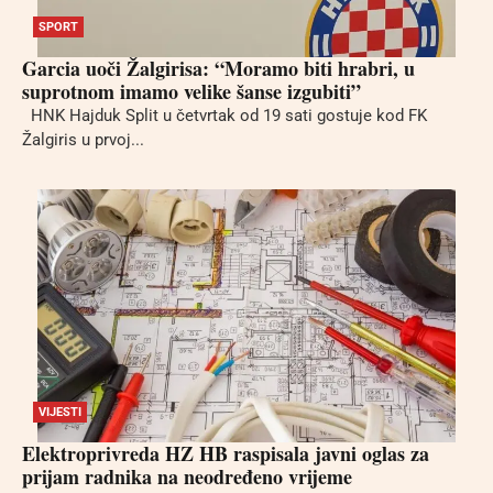
SPORT
Garcia uoči Žalgirisa: “Moramo biti hrabri, u
suprotnom imamo velike šanse izgubiti”
HNK Hajduk Split u četvrtak od 19 sati gostuje kod FK
Žalgiris u prvoj...
VIJESTI
Elektroprivreda HZ HB raspisala javni oglas za
prijam radnika na neodređeno vrijeme