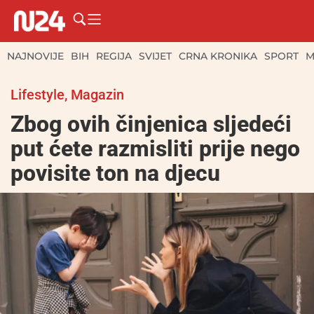
NAJNOVIJE
BIH
REGIJA
SVIJET
CRNA KRONIKA
SPORT
M
Lifestyle
,
Magazin
Zbog ovih činjenica sljedeći
put ćete razmisliti prije nego
povisite ton na djecu