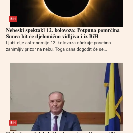
BIH
Nebeski spektakl 12. kolovoza: Potpuna pomrčina
Sunca bit će djelomično vidljiva i iz BiH
Ljubitelje astronomije 12. kolovoza očekuje posebno
zanimljiv prizor na nebu. Toga dana dogodit će se...
BIH