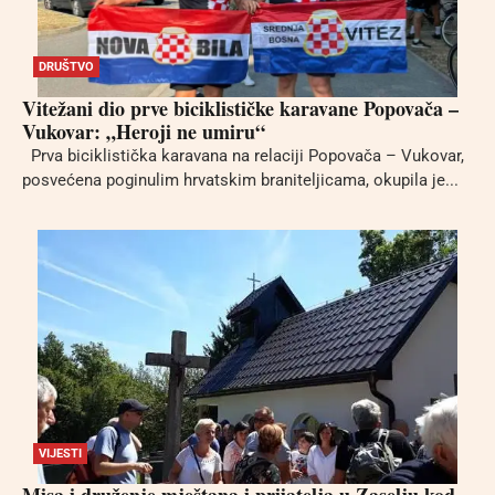
DRUŠTVO
Vitežani dio prve biciklističke karavane Popovača –
Vukovar: „Heroji ne umiru“
Prva biciklistička karavana na relaciji Popovača – Vukovar,
posvećena poginulim hrvatskim braniteljicama, okupila je...
VIJESTI
Misa i druženje mještana i prijatelja u Zaselju kod