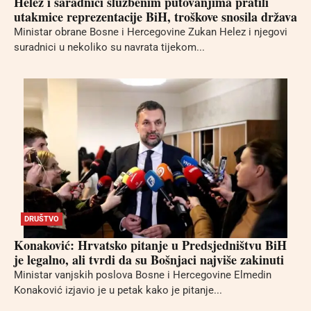
Helez i saradnici službenim putovanjima pratili
utakmice reprezentacije BiH, troškove snosila država
Ministar obrane Bosne i Hercegovine Zukan Helez i njegovi
suradnici u nekoliko su navrata tijekom...
DRUŠTVO
Konaković: Hrvatsko pitanje u Predsjedništvu BiH
je legalno, ali tvrdi da su Bošnjaci najviše zakinuti
Ministar vanjskih poslova Bosne i Hercegovine Elmedin
Konaković izjavio je u petak kako je pitanje...