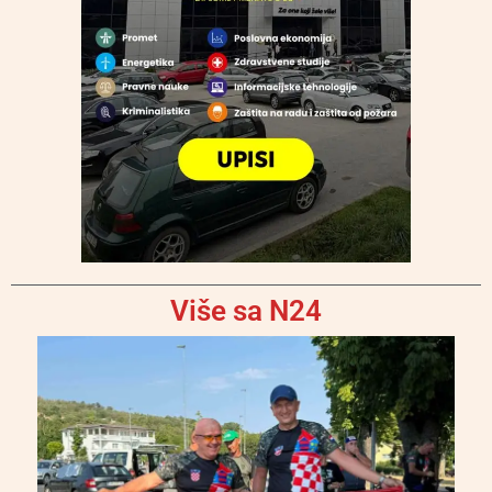
Više sa N24