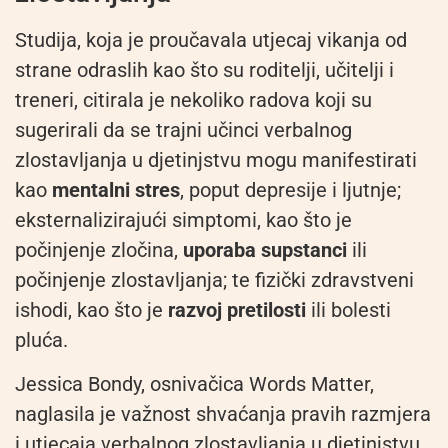
Studija, koja je proučavala utjecaj vikanja od
strane odraslih kao što su roditelji, učitelji i
treneri, citirala je nekoliko radova koji su
sugerirali da se trajni učinci verbalnog
zlostavljanja u djetinjstvu mogu manifestirati
kao
mentalni stres
, poput depresije i ljutnje;
eksternalizirajući simptomi, kao što je
počinjenje zločina,
uporaba supstanci
ili
počinjenje zlostavljanja; te fizički zdravstveni
ishodi, kao što je
razvoj pretilosti
ili bolesti
pluća.
Jessica Bondy, osnivačica Words Matter,
naglasila je važnost shvaćanja pravih razmjera
i utjecaja verbalnog zlostavljanja u djetinjstvu.