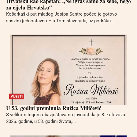
Hrvatsku kao kapetan: „Ne igraš samo za sebe, nego
za cijelu Hrvatsku“
Košarkaški put mladog Josipa Santre počeo je gotovo
sasvim jednostavno – u Tomislavgradu, uz podršku...
VIJESTI
U 53. godini preminula Ružica Miličević
S velikom tugom obavještavamo javnost da je 8. kolovoza
2026. godine, u 53. godini života,...