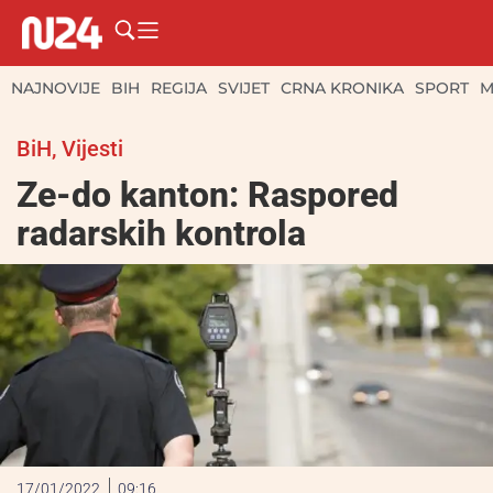
NAJNOVIJE
BIH
REGIJA
SVIJET
CRNA KRONIKA
SPORT
M
BiH
,
Vijesti
Ze-do kanton: Raspored
radarskih kontrola
17/01/2022
09:16