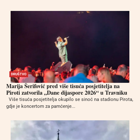
DRUŠTVO
Marija Šerifović pred više tisuća posjetitelja na
Piroti zatvorila „Dane dijaspore 2026“ u Travniku
Više tisuća posjetitelja okupilo se sinoć na stadionu Pirota,
gdje je koncertom za pamćenje...