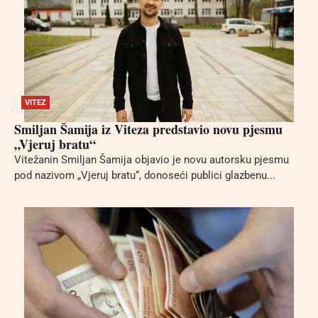
VITEZ
Smiljan Šamija iz Viteza predstavio novu pjesmu
„Vjeruj bratu“
Vitežanin Smiljan Šamija objavio je novu autorsku pjesmu
pod nazivom „Vjeruj bratu“, donoseći publici glazbenu...