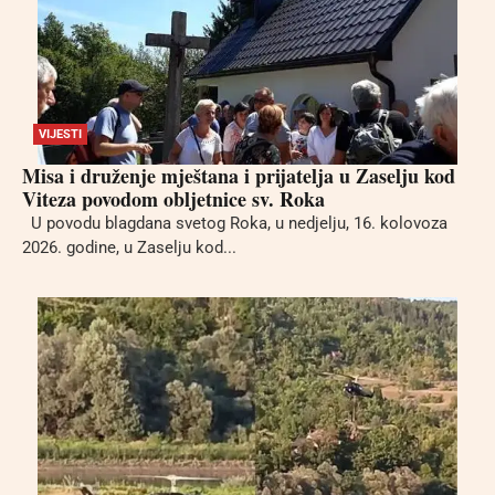
VIJESTI
Misa i druženje mještana i prijatelja u Zaselju kod
Viteza povodom obljetnice sv. Roka
U povodu blagdana svetog Roka, u nedjelju, 16. kolovoza
2026. godine, u Zaselju kod...