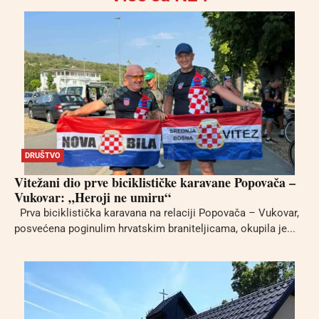
DRUŠTVO
Vitežani dio prve biciklističke karavane Popovača –
Vukovar: „Heroji ne umiru“
Prva biciklistička karavana na relaciji Popovača – Vukovar,
posvećena poginulim hrvatskim braniteljicama, okupila je...