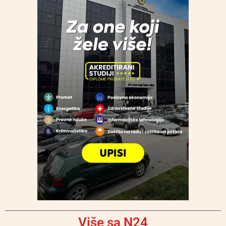
Više sa N24