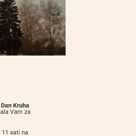
e
Dan Kruha
vala Vam za
 11 sati na