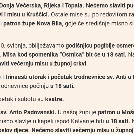
Donja Večerska, Rijeka i Topala.
Nećemo slaviti pu
i i misu u Kruščici.
Ostale mise su po redovitom r
 i
patron župe Nova Bila,
gdje će središnje misno sla
10. svibnja, obilježavamo
godišnjicu pogibije osmer
.
Misa kod spomenika “Osmica” bit će u 18 sati.
Na
viti večernju misu u župnoj crkvi.
e i
trinaesti utorak i početak trodnevnice sv. Anti 
rodnevnice počinju
u 18 sati.
 petak i subotu su
kvatre.
e
sv. Anto Padovanski.
U našoj župi je
patron u Moš
isno slavlje u kapeli ispod Kalvarije biti
u 18 sati.
N
oslov djece. Nećemo slaviti večernju misu u župnoj 