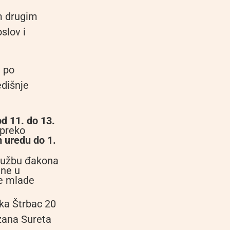
m drugim
slov i
 po
edišnje
od 11. do 13.
 preko
 uredu do 1.
službu đakona
ne u
ve mlade
nka Štrbac 20
zana Sureta