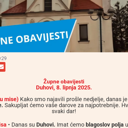
:29
Župne obavijesti
Duhovi, 8. lipnja 2025.
u mise)
Kako smo najavili prošle nedjelje, danas j
e.
Sakupljat ćemo vaše darove za najpotrebnije. H
svaki dar!
isa
• Danas su
Duhovi.
Imat ćemo
blagoslov polja
u