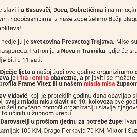
 slavi i
u Busovači, Docu, Dobretićima
i na mnogi
im hodočasnicima iz naše župe želimo Božji blago
olitava!
 nedjelju je
svetkovina Presvetog Trojstva.
Mise su
rasporedu. Patron je
u Novom Travniku,
gdje će sr
e biti u 11 sati.
 Dječje ljeto
u našoj župi ove godine organiziramo
java je
i fra Tomina
obavezna,
a prijaviti se možete
rofila Frame Vitez ili
u našem
mlada misa
župnom
av Vidović,
koji je proteklih godinu dana obavljao 
i,
svoju mladu misu slavit će 10. kolovoza
ove godi
ko želi novčano pomoći organizaciju slavlja njego
to učiniti u župnom uredu.
 Darovatelji u prošlom tjednu za potrebe župe
: Iva
Ramljak 100 KM, Drago Perković 70 KM, Viktor i Su