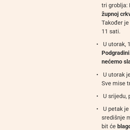
tri groblja:
župnoj crkv
Također je
11 sati.
•
U utorak, 
Podgradini
nećemo sla
•
U utorak j
Sve mise t
•
U srijedu,
•
U petak j
središnje m
bit će
blag