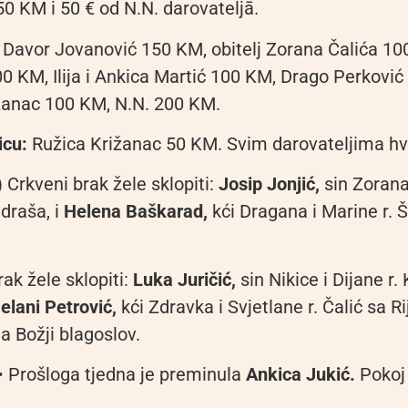
50 KM i 50 € od N.N. darovateljā.
: Davor Jovanović 150 KM, obitelj Zorana Čalića 100 
00 KM, Ilija i Ankica Martić 100 KM, Drago Perkovi
žanac 100 KM, N.N. 200 KM.
icu:
Ružica Križanac 50 KM. Svim darovateljima hva
) Crkveni brak žele sklopiti:
Josip Jonjić,
sin Zorana 
jdraša, i
Helena Baškarad,
kći Dragana i Marine r. Š
rak žele sklopiti:
Luka Juričić,
sin Nikice i Dijane r. 
lani Petrović,
kći Zdravka i Svjetlane r. Čalić sa Ri
 Božji blagoslov.
• Prošloga tjedna je preminula
Ankica Jukić.
Pokoj