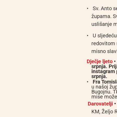
•
Sv. Anto se
župama. Sv
uslišanje m
•
U sljedeću
redovitom 
misno slavlj
Dječje ljeto
•
srpnja. Pri
instagram p
srpnja.
•
Fra Tomisl
u našoj žup
Bugojnu. T
mise može 
Darovatelji
•
KM, Željo 