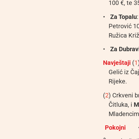
100 €, te 3
•
Za Topalu
Petrović 1
Ružica Kri
•
Za Dubrav
Navještaji
(
1
Gelić iz Ča
Rijeke.
(
2
) Crkveni b
Čitluka, i
Me
Mladencima
Pokojni