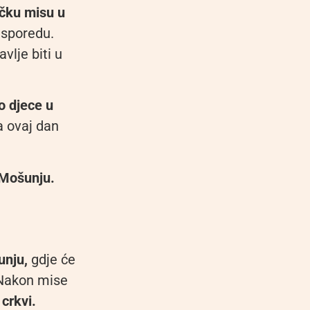
čku misu u
asporedu.
vlje biti u
o djece u
 ovaj dan
u Mošunju.
unju,
gdje će
akon mise
crkvi.