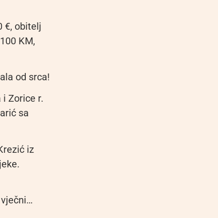
€, obitelj
ć 100 KM,
la od srca!
i Zorice r.
arić sa
Krezić iz
jeke.
 vječni…