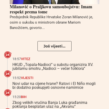
Milanović o Praljkovu samoubojstvu: Imam
respekt prema tome
Predsjednik Republike Hrvatske Zoran Milanović je,
osim o sukobu s ministrom obrane Mariom
Banožićem, govorio...
Još vijesti...
18:57
VITEZ
HKUD „Topala-Nadioci“ u subotu organizira XV.
jubilarnu smotru „Nadioci – večer folklora“
15:52
VIJESTI
Novi udar na cijene hrane? Ratovi i El Niño mogli
bi dodatno poskupjeti osnovne namirnice
15:20
BIH
Zbog velikih vrućina Banja Luka građanima
poklanja besplatan ulaz na „Akvanu“