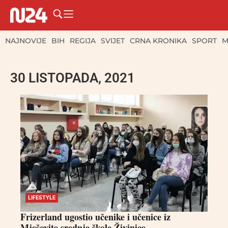
NAJNOVIJE
BIH
REGIJA
SVIJET
CRNA KRONIKA
SPORT
M
30 LISTOPADA, 2021
LIFESTYLE
Frizerland ugostio učenike i učenice iz
Mješovite srednje škole Živinice