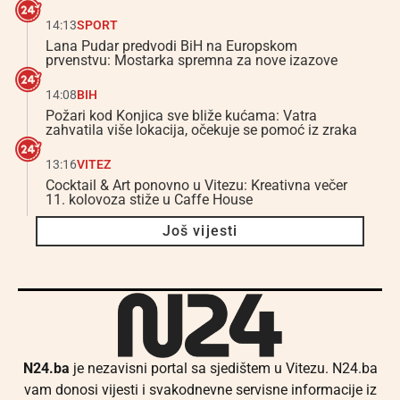
14:13
SPORT
Lana Pudar predvodi BiH na Europskom
prvenstvu: Mostarka spremna za nove izazove
14:08
BIH
Požari kod Konjica sve bliže kućama: Vatra
zahvatila više lokacija, očekuje se pomoć iz zraka
13:16
VITEZ
Cocktail & Art ponovno u Vitezu: Kreativna večer
11. kolovoza stiže u Caffe House
Još vijesti
N24.ba
je nezavisni portal sa sjedištem u Vitezu. N24.ba
vam donosi vijesti i svakodnevne servisne informacije iz