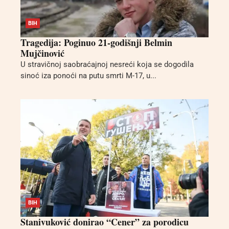
BIH
Tragedija: Poginuo 21-godišnji Belmin
Mujčinović
U stravičnoj saobraćajnoj nesreći koja se dogodila
sinoć iza ponoći na putu smrti M-17, u...
BIH
Stanivuković donirao “Cener” za porodicu