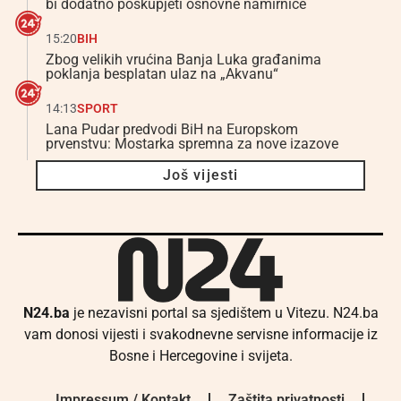
bi dodatno poskupjeti osnovne namirnice
15:20
BIH
Zbog velikih vrućina Banja Luka građanima
poklanja besplatan ulaz na „Akvanu“
14:13
SPORT
Lana Pudar predvodi BiH na Europskom
prvenstvu: Mostarka spremna za nove izazove
Još vijesti
N24.ba
je nezavisni portal sa sjedištem u Vitezu. N24.ba
vam donosi vijesti i svakodnevne servisne informacije iz
Bosne i Hercegovine i svijeta.
Impressum / Kontakt
Zaštita privatnosti