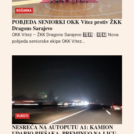
KOŠARKA
POBJEDA SENIORKI OKK Vitez protiv ŽKK
Dragons Sarajevo
OKK Vitez – ŽKK Dragons Sarajevo 6️⃣3️⃣ : 3️⃣7️⃣ Nova
pobjeda seniorske ekipe OKK Vitez...
VIJESTI
NESREĆA NA AUTOPUTU A1: KAMION
UDARIO PJEŠAKA, PREMINUO NA LICU