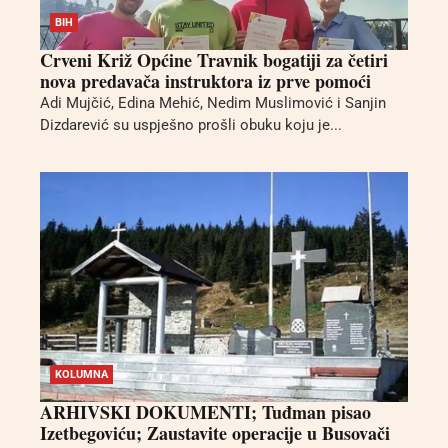
BIH
Crveni Križ Općine Travnik bogatiji za četiri
nova predavača instruktora iz prve pomoći
Adi Mujčić, Edina Mehić, Nedim Muslimović i Sanjin
Dizdarević su uspješno prošli obuku koju je...
KOLUMNA
ARHIVSKI DOKUMENTI; Tuđman pisao
Izetbegoviću; Zaustavite operacije u Busovači