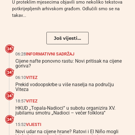
U proteklim mjesecima objavili smo nekoliko tekstova
potkrijepljenih arhivskom građom. Odlučili smo se na
takav...
Još vijesti...
06:28
INFORMATIVNI SADRŽAJ
Cijene nafte ponovno rastu: Novi pritisak na cijene
goriva?
06:10
VITEZ
Prekid vodoopskrbe u više naselja na području
Viteza
18:57
VITEZ
HKUD „Topala-Nadioci“ u subotu organizira XV.
jubilarnu smotru „Nadioci – večer folklora“
15:52
VIJESTI
Novi udar na cijene hrane? Ratovi i El Niño mogli