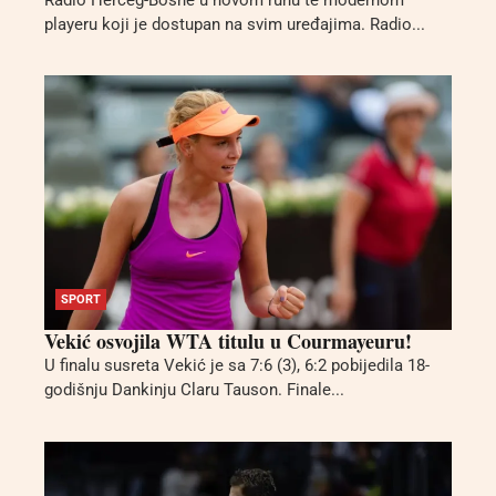
Radio Herceg-Bosne u novom ruhu te modernom
playeru koji je dostupan na svim uređajima. Radio...
SPORT
Vekić osvojila WTA titulu u Courmayeuru!
U finalu susreta Vekić je sa 7:6 (3), 6:2 pobijedila 18-
godišnju Dankinju Claru Tauson. Finale...