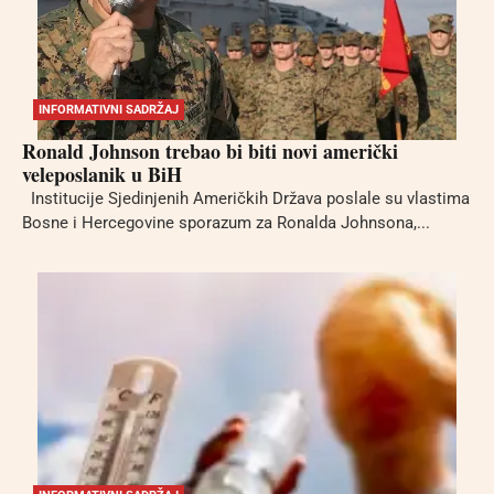
INFORMATIVNI SADRŽAJ
Ronald Johnson trebao bi biti novi američki
veleposlanik u BiH
Institucije Sjedinjenih Američkih Država poslale su vlastima
Bosne i Hercegovine sporazum za Ronalda Johnsona,...