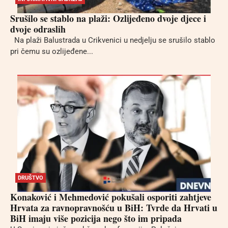
Srušilo se stablo na plaži: Ozlijeđeno dvoje djece i
dvoje odraslih
Na plaži Balustrada u Crikvenici u nedjelju se srušilo stablo
pri čemu su ozlijeđene...
DRUŠTVO
Konaković i Mehmedović pokušali osporiti zahtjeve
Hrvata za ravnopravnošću u BiH: Tvrde da Hrvati u
BiH imaju više pozicija nego što im pripada