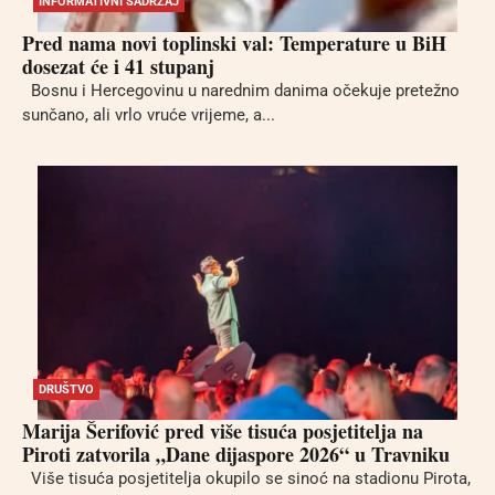
INFORMATIVNI SADRŽAJ
Pred nama novi toplinski val: Temperature u BiH
dosezat će i 41 stupanj
Bosnu i Hercegovinu u narednim danima očekuje pretežno
sunčano, ali vrlo vruće vrijeme, a...
DRUŠTVO
Marija Šerifović pred više tisuća posjetitelja na
Piroti zatvorila „Dane dijaspore 2026“ u Travniku
Više tisuća posjetitelja okupilo se sinoć na stadionu Pirota,