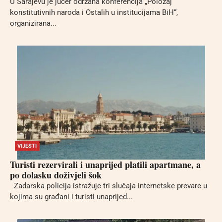
U Sarajevu je jučer održana konferencija „Položaj
konstitutivnih naroda i Ostalih u institucijama BiH“,
organizirana...
VIJESTI
Turisti rezervirali i unaprijed platili apartmane, a
po dolasku doživjeli šok
Zadarska policija istražuje tri slučaja internetske prevare u
kojima su građani i turisti unaprijed...