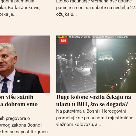
 godini preminula
Ljetno računanje vremena ove godine
nka, Borka Jocković,
počinje u noći sa subote na nedjelju 27
rka je...
ožujka u...
BIH
n više satnih
Duge kolone vozila čekaju na
na dobrom smo
ulazu u BiH, što se događa?
Na putevima u Bosni i Hercegovini
prometuje se po suhom i mjestimično
ih pregovora o
vlažnom kolovozu, a...
ornog zakona Bosne i
teri su napustili zgradu