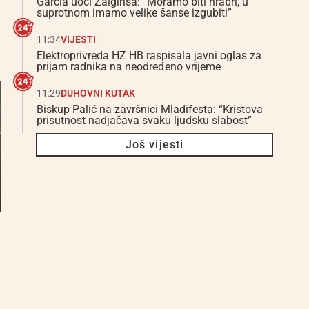
Garcia uoči Žalgirisa: “Moramo biti hrabri, u
suprotnom imamo velike šanse izgubiti”
.
11:34
VIJESTI
Elektroprivreda HZ HB raspisala javni oglas za
prijam radnika na neodređeno vrijeme
11:29
DUHOVNI KUTAK
Biskup Palić na završnici Mladifesta: “Kristova
prisutnost nadjačava svaku ljudsku slabost”
Još vijesti