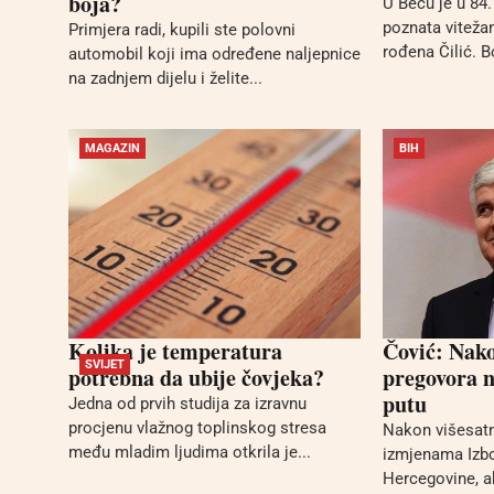
boja?
U Beču je u 84.
poznata viteža
Primjera radi, kupili ste polovni
rođena Čilić. Bo
automobil koji ima određene naljepnice
na zadnjem dijelu i želite...
MAGAZIN
BIH
Kolika je temperatura
Čović: Nako
SVIJET
potrebna da ubije čovjeka?
pregovora 
putu
Jedna od prvih studija za izravnu
procjenu vlažnog toplinskog stresa
Nakon višesatn
među mladim ljudima otkrila je...
izmjenama Izb
Hercegovine, ak