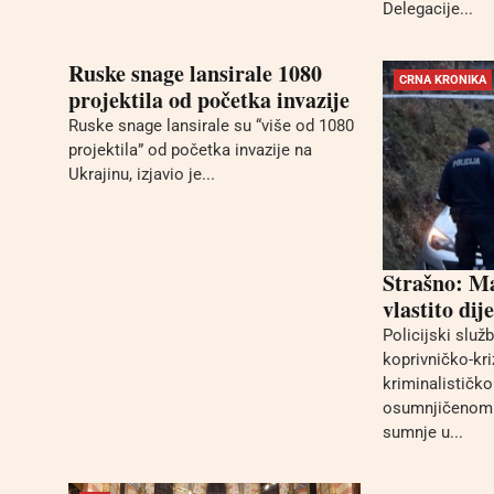
Delegacije...
Ruske snage lansirale 1080
CRNA KRONIKA
projektila od početka invazije
Ruske snage lansirale su “više od 1080
projektila” od početka invazije na
Ukrajinu, izjavio je...
Strašno: Ma
vlastito dij
Policijski služ
koprivničko-kri
kriminalističko
osumnjičenom 
sumnje u...