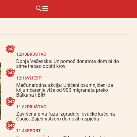
12:40
DRUŠTVO
Donja Večeriska: Uz pomoć donatora dom bi do
zime trebao dobiti krov
12:16
VIJESTI
Međunarodna akcija: Uhićeni osumnjičeni za
krijumčarenje više od 900 migranata preko
Balkana i BiH
11:52
DRUŠTVO
Završena prva faza izgradnje lovačke kuće na
Osoju: Zajedništvom do novih uspjeha
11:48
SPORT