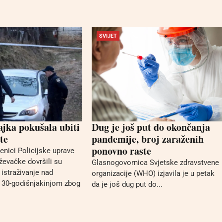
SVIJET
jka pokušala ubiti
Dug je još put do okončanja
ete
pandemije, broj zaraženih
ponovno raste
benici Policijske uprave
ževačke dovršili su
Glasnogovornica Svjetske zdravstvene
 istraživanje nad
organizacije (WHO) izjavila je u petak
30-godišnjakinjom zbog
da je još dug put do...