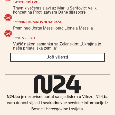
14:32
DRUŠTVO
Travnik večeras slavi uz Mariju Šerifović: Veliki
koncert na Piroti zatvara Dane dijaspore
12:20
INFORMATIVNI SADRŽAJ
Preminuo Jorge Messi, otac Lionela Messija
12:01
VIJESTI
Vučić nakon sastanka sa Zelenskim: „Ukrajina je
naša prijateljska zemlja“
Još vijesti
N24.ba
je nezavisni portal sa sjedištem u Vitezu. N24.ba
vam donosi vijesti i svakodnevne servisne informacije iz
Bosne i Hercegovine i svijeta.