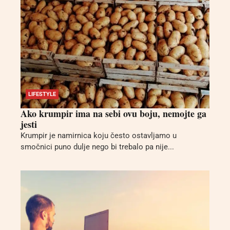
LIFESTYLE
Ako krumpir ima na sebi ovu boju, nemojte ga
jesti
Krumpir je namirnica koju često ostavljamo u
smočnici puno dulje nego bi trebalo pa nije...