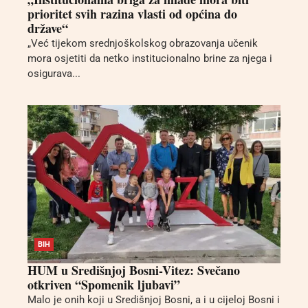
prioritet svih razina vlasti od općina do
države“
„Već tijekom srednjoškolskog obrazovanja učenik
mora osjetiti da netko institucionalno brine za njega i
osigurava...
BIH
HUM u Središnjoj Bosni-Vitez: Svečano
otkriven “Spomenik ljubavi”
Malo je onih koji u Središnjoj Bosni, a i u cijeloj Bosni i