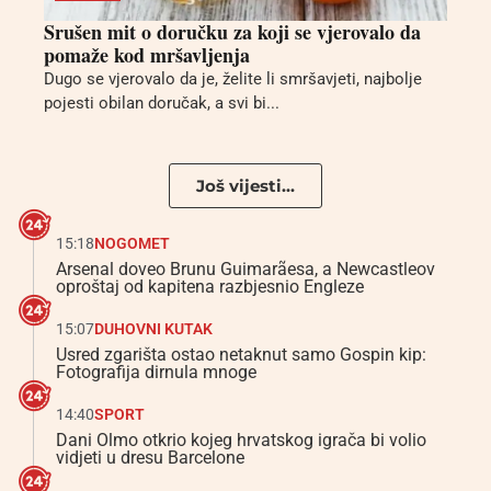
Srušen mit o doručku za koji se vjerovalo da
pomaže kod mršavljenja
Dugo se vjerovalo da je, želite li smršavjeti, najbolje
pojesti obilan doručak, a svi bi...
Još vijesti...
15:18
NOGOMET
Arsenal doveo Brunu Guimarãesa, a Newcastleov
oproštaj od kapitena razbjesnio Engleze
15:07
DUHOVNI KUTAK
Usred zgarišta ostao netaknut samo Gospin kip:
Fotografija dirnula mnoge
14:40
SPORT
Dani Olmo otkrio kojeg hrvatskog igrača bi volio
vidjeti u dresu Barcelone