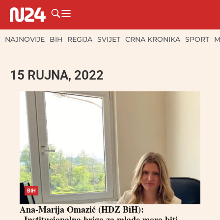
NAJNOVIJE
BIH
REGIJA
SVIJET
CRNA KRONIKA
SPORT
M
15 RUJNA, 2022
BIH
Ana-Marija Omazić (HDZ BiH):
„Institucionalna briga za mlade mora biti