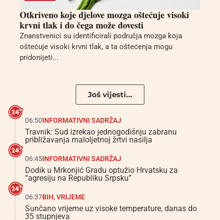
Otkriveno koje djelove mozga oštećuje visoki
krvni tlak i do čega može dovesti
Znanstvenici su identificirali područja mozga koja
oštećuje visoki krvni tlak, a ta oštećenja mogu
pridonijeti...
Još vijesti...
06:50
INFORMATIVNI SADRŽAJ
Travnik: Sud izrekao jednogodišnju zabranu
približavanja maloljetnoj žrtvi nasilja
06:45
INFORMATIVNI SADRŽAJ
Dodik u Mrkonjić Gradu optužio Hrvatsku za
“agresiju na Republiku Srpsku”
06:37
BIH
,
VRIJEME
Sunčano vrijeme uz visoke temperature, danas do
35 stupnjeva