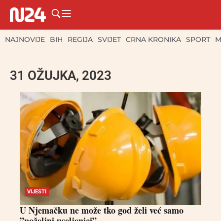
NAJNOVIJE
BIH
REGIJA
SVIJET
CRNA KRONIKA
SPORT
M
31 OŽUJKA, 2023
VIJESTI
U Njemačku ne može tko god želi već samo
”poželjni useljenici”