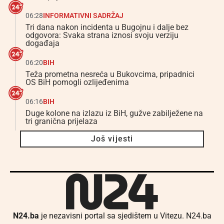
06:28
INFORMATIVNI SADRŽAJ
Tri dana nakon incidenta u Bugojnu i dalje bez
odgovora: Svaka strana iznosi svoju verziju
događaja
06:20
BIH
Teža prometna nesreća u Bukovcima, pripadnici
OS BiH pomogli ozlijeđenima
06:16
BIH
Duge kolone na izlazu iz BiH, gužve zabilježene na
tri granična prijelaza
Još vijesti
N24.ba
je nezavisni portal sa sjedištem u Vitezu. N24.ba