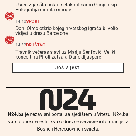
Usred zgarišta ostao netaknut samo Gospin kip:
Fotografija dirnula mnoge
14:40
SPORT
Dani Olmo otkrio kojeg hrvatskog igrača bi volio
vidjeti u dresu Barcelone
14:32
DRUŠTVO
Travnik večeras slavi uz Mariju Šerifović: Veliki
koncert na Piroti zatvara Dane dijaspore
Još vijesti
N24.ba
je nezavisni portal sa sjedištem u Vitezu. N24.ba
vam donosi vijesti i svakodnevne servisne informacije iz
Bosne i Hercegovine i svijeta.