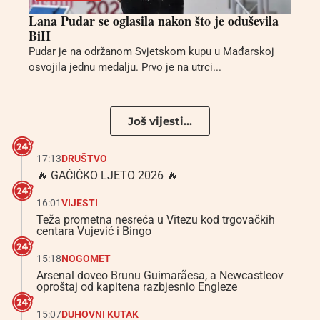
Lana Pudar se oglasila nakon što je oduševila
BiH
Pudar je na održanom Svjetskom kupu u Mađarskoj
osvojila jednu medalju. Prvo je na utrci...
Još vijesti...
17:13
DRUŠTVO
🔥 GAČIĆKO LJETO 2026 🔥
16:01
VIJESTI
Teža prometna nesreća u Vitezu kod trgovačkih
centara Vujević i Bingo
15:18
NOGOMET
Arsenal doveo Brunu Guimarãesa, a Newcastleov
oproštaj od kapitena razbjesnio Engleze
15:07
DUHOVNI KUTAK