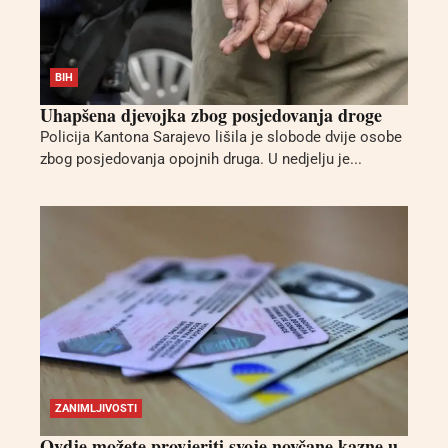
BIH
Uhapšena djevojka zbog posjedovanja droge
Policija Kantona Sarajevo lišila je slobode dvije osobe
zbog posjedovanja opojnih druga. U nedjelju je...
ZANIMLJIVOSTI
Ovdje možete provjeriti svoje novčane kazne u