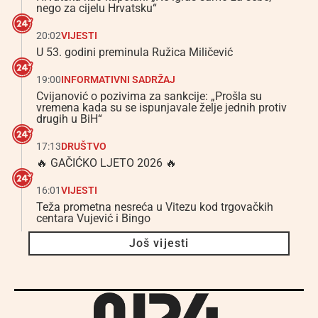
nego za cijelu Hrvatsku“
20:02
VIJESTI
U 53. godini preminula Ružica Miličević
19:00
INFORMATIVNI SADRŽAJ
Cvijanović o pozivima za sankcije: „Prošla su
vremena kada su se ispunjavale želje jednih protiv
drugih u BiH“
17:13
DRUŠTVO
🔥 GAČIĆKO LJETO 2026 🔥
16:01
VIJESTI
Teža prometna nesreća u Vitezu kod trgovačkih
centara Vujević i Bingo
Još vijesti