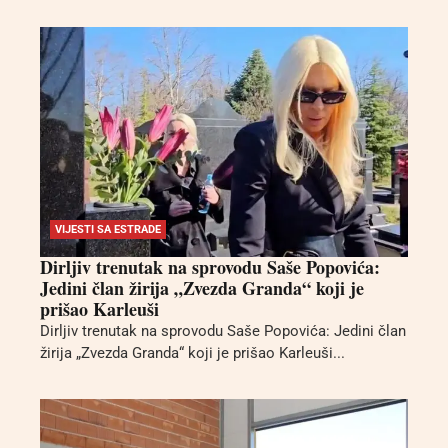
VIJESTI SA ESTRADE
Dirljiv trenutak na sprovodu Saše Popovića:
Jedini član žirija „Zvezda Granda“ koji je
prišao Karleuši
Dirljiv trenutak na sprovodu Saše Popovića: Jedini član
žirija „Zvezda Granda“ koji je prišao Karleuši...