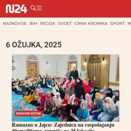
NAJNOVIJE
BIH
REGIJA
SVIJET
CRNA KRONIKA
SPORT
M
6 OŽUJKA, 2025
DUHOVNI KUTAK
Ramazan u Jajcu: Zajednica na raspolaganju
džematlijama, teravija na 35 lokacija