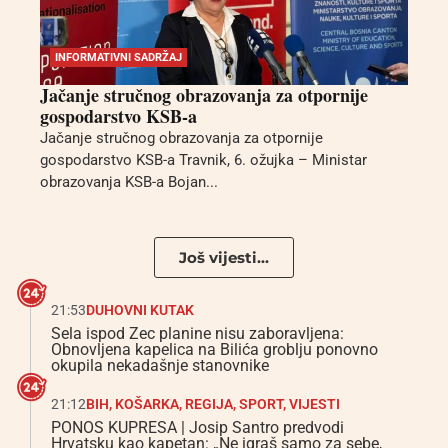
INFORMATIVNI SADRŽAJ
Jačanje stručnog obrazovanja za otpornije
gospodarstvo KSB-a
Jačanje stručnog obrazovanja za otpornije
gospodarstvo KSB-a Travnik, 6. ožujka – Ministar
obrazovanja KSB-a Bojan...
Još vijesti...
21:53
DUHOVNI KUTAK
Sela ispod Zec planine nisu zaboravljena:
Obnovljena kapelica na Bilića groblju ponovno
okupila nekadašnje stanovnike
21:12
BIH
,
KOŠARKA
,
REGIJA
,
SPORT
,
VIJESTI
PONOS KUPRESA | Josip Santro predvodi
Hrvatsku kao kapetan: „Ne igraš samo za sebe,