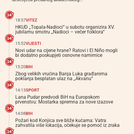
18:57
VITEZ
HKUD „Topala-Nadioci“ u subotu organizira XV.
jubilarnu smotru „Nadioci – večer folklora“
15:52
VIJESTI
Novi udar na cijene hrane? Ratovi i El Niño mogli
bi dodatno poskupjeti osnovne namirnice
15:20
BIH
Zbog velikih vrućina Banja Luka građanima
poklanja besplatan ulaz na „Akvanu“
14:13
SPORT
Lana Pudar predvodi BiH na Europskom
prvenstvu: Mostarka spremna za nove izazove
14:08
BIH
Požari kod Konjica sve bliže kućama: Vatra
zahvatila više lokacija, očekuje se pomoć iz zraka