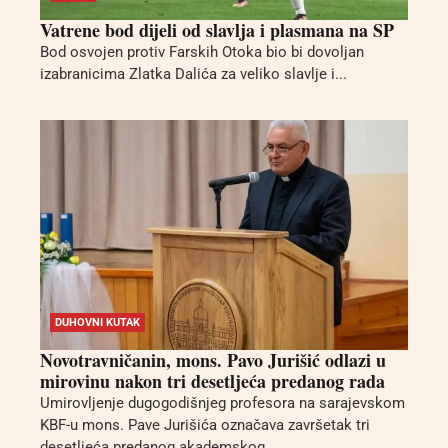
Vatrene bod dijeli od slavlja i plasmana na SP
Bod osvojen protiv Farskih Otoka bio bi dovoljan
izabranicima Zlatka Dalića za veliko slavlje i...
DUHOVNI KUTAK
Novotravničanin, mons. Pavo Jurišić odlazi u
mirovinu nakon tri desetljeća predanog rada
Umirovljenje dugogodišnjeg profesora na sarajevskom
KBF-u mons. Pave Jurišića označava završetak tri
desetljeća predanog akademskog...