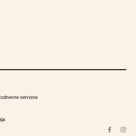
akodnevne servisne
nja