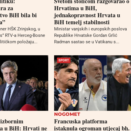
litiku:
Svetom stolicom razgovarao o
ra za
Hrvatima u BiH,
tvo BiH bila bi
jednakopravnost Hrvata u
a”
BiH temelj stabilnosti
ener HŠK Zrinjskog, u
Ministar vanjskih i europskih poslova
as” RTV-a Herceg-Bosne
Republike Hrvatske Gordan Grlić
litičkom položaju...
Radman sastao se u Vatikanu s...
SPORT
NOGOMET
 izbornim
Francuska platforma
 u BiH: Hrvati ne
istaknula ogroman utjecaj bh.