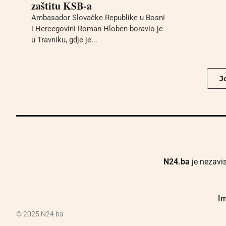
zaštitu KSB-a
Ambasador Slovačke Republike u Bosni
i Hercegovini Roman Hloben boravio je
u Travniku, gdje je...
Jo
N24.ba
je nezavis
Im
© 2025 N24.ba