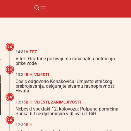
14:31
VITEZ
Vitez: Građane pozivaju na racionalnu potrošnju
pitke vode
13:32
BIH
,
VIJESTI
Ćosić odgovorio Konakoviću: Umjesto etničkog
prebrojavanja, osigurajte stvarnu ravnopravnost
Hrvata
13:15
BIH
,
VIJESTI
,
ZANIMLJIVOSTI
Nebeski spektakl 12. kolovoza: Potpuna pomrčina
Sunca bit će djelomično vidljiva i iz BiH
12:30
BIH