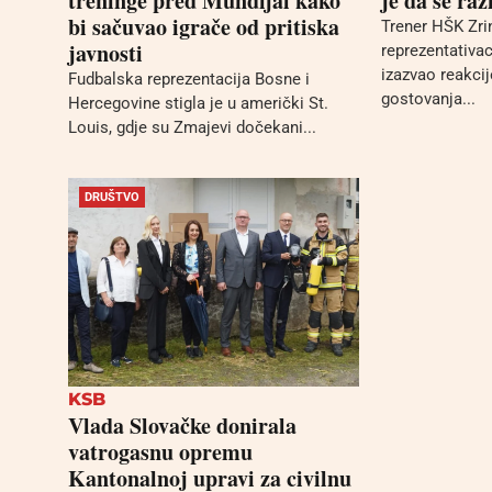
treninge pred Mundijal kako
je da se ra
bi sačuvao igrače od pritiska
Trener HŠK Zrin
javnosti
reprezentativa
izazvao reakci
Fudbalska reprezentacija Bosne i
gostovanja...
Hercegovine stigla je u američki St.
Louis, gdje su Zmajevi dočekani...
DRUŠTVO
KSB
Vlada Slovačke donirala
vatrogasnu opremu
Kantonalnoj upravi za civilnu