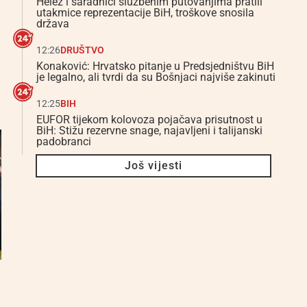
Helez i saradnici službenim putovanjima pratili
utakmice reprezentacije BiH, troškove snosila
država
12:26
DRUŠTVO
Konaković: Hrvatsko pitanje u Predsjedništvu BiH
je legalno, ali tvrdi da su Bošnjaci najviše zakinuti
12:25
BIH
EUFOR tijekom kolovoza pojačava prisutnost u
BiH: Stižu rezervne snage, najavljeni i talijanski
padobranci
Još vijesti