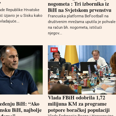
”
nogometa : Tri izbornika iz
BiH na Svjetskom prvenstvu
ade Republike Hrvatske
ć izjavio je u Sisku kako
Francuska platforma BeFootball na
vladajuće...
društvenim mrežama uputila je pohvale
na račun bh. nogometa, ističući
njegov...
BIH
Vlada FBiH odobrila 1,72
ređenju BiH: “Ako
milijuna KM za programe
ansku BiH, najbolje
potpore boračkoj populaciji
Vlada Federacije Bosne i Hercegovine