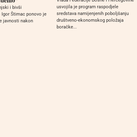
ziđemo”
usvojila je program raspodjele
jski i bivši
sredstava namijenjenih poboljšanju
c Igor Štimac ponovo je
društveno-ekonomskog položaja
je javnosti nakon
boračke...