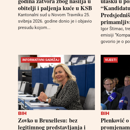
godina zatvora zbog nasilja u
ulasku u po
obitelji i paljenja kuće u KSB
“Kandidatu
Predsjedniš
Kantonalni sud u Novom Travniku 25.
primamljiv
svibnja 2026. godine donio je i objavio
presudu kojom...
Igor Štimac, tr
emisiji “Komp
govorio je o po
INFORMATIVNI SADRŽAJ
VIJESTI
BIH
BIH
Zovko u Bruxellesu: bez
Plenković o
legitimnog predstavljanja i
promjenama