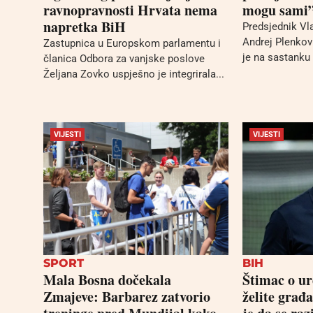
ravnopravnosti Hrvata nema
mogu sami
napretka BiH
Predsjednik Vl
Andrej Plenkovi
Zastupnica u Europskom parlamentu i
je na sastanku 
članica Odbora za vanjske poslove
Željana Zovko uspješno je integrirala...
VIJESTI
VIJESTI
SPORT
BIH
Mala Bosna dočekala
Štimac o u
Zmajeve: Barbarez zatvorio
želite građ