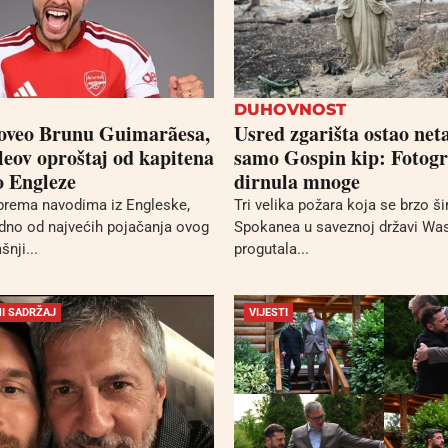
DUHOVNOST
oveo Brunu Guimarãesa,
Usred zgarišta ostao net
leov oproštaj od kapitena
samo Gospin kip: Fotogr
o Engleze
dirnula mnoge
prema navodima iz Engleske,
Tri velika požara koja se brzo ši
dno od najvećih pojačanja ovog
Spokanea u saveznoj državi Wa
šnji...
progutala...
I SADRŽAJ
VIJESTI