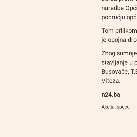
naredbe Općin
području opći
Tom prilikom
je opojna dr
Zbog sumnje d
stavljanje u
Busovače, T.
Viteza.
n24.ba
Akcija
,
speed