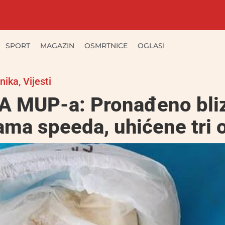
SPORT
MAGAZIN
OSMRTNICE
OGLASI
nika
,
Vijesti
A MUP-a: Pronađeno bliz
ama speeda, uhićene tri