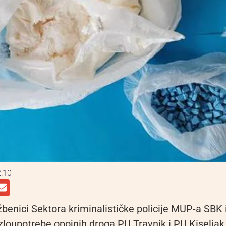
:10
užbenici Sektora kriminalističke policije MUP-a SBK
 zloupotrebe opojnih droga PU Travnik i PU Kiseljak