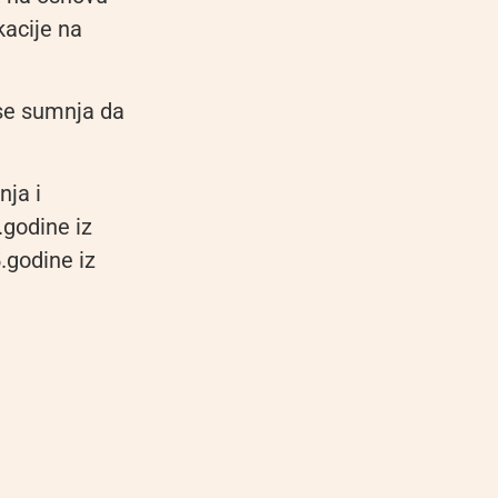
kacije na
 se sumnja da
nja i
.godine iz
.godine iz