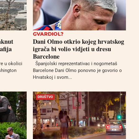
GVARDIOL?
aknut
Dani Olmo otkrio kojeg hrvatskog
afija
igrača bi volio vidjeti u dresu
Barcelone
re u okolici
Španjolski reprezentativac i nogometaš
shington
Barcelone Dani Olmo ponovno je govorio o
Hrvatskoj i svom...
DRUŠTVO