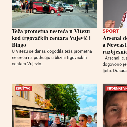
Teža prometna nesreća u Vitezu
SPORT
kod trgovačkih centara Vujević i
Arsenal d
Bingo
a Newcast
razbjesni
U Vitezu se danas dogodila teža prometna
nesreća na području u blizini trgovačkih
Arsenal je, 
centara Vujević...
dogovorio je
ljeta. Dosada
DRUŠTVO
INFORMATIVN