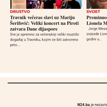
DRUSTVO
SVIJET
Travnik večeras slavi uz Mariju
Preminuo 
Šerifović: Veliki koncert na Piroti
Lionela M
zatvara Dane dijaspore
Jorge Messi
zvijezde Lio
Sve je spremno za večerašnji veliki muzički
godini u...
događaj u Travniku, kojim će biti zatvoreno
peto...
N24.ba
je nezavis