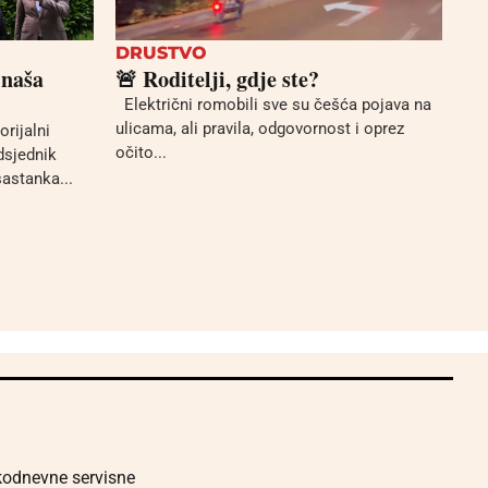
DRUSTVO
 naša
🚨 Roditelji, gdje ste?
Električni romobili sve su češća pojava na
ulicama, ali pravila, odgovornost i oprez
orijalni
očito...
edsjednik
astanka...
akodnevne servisne