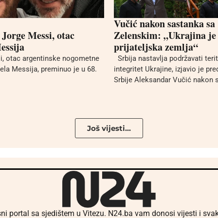
Vučić nakon sastanka sa
Jorge Messi, otac
Zelenskim: „Ukrajina je
essija
prijateljska zemlja“
, otac argentinske nogometne
Srbija nastavlja podržavati terit
nela Messija, preminuo je u 68.
integritet Ukrajine, izjavio je pr
Srbije Aleksandar Vučić nakon s
Još vijesti...
ni portal sa sjedištem u Vitezu. N24.ba vam donosi vijesti i sv