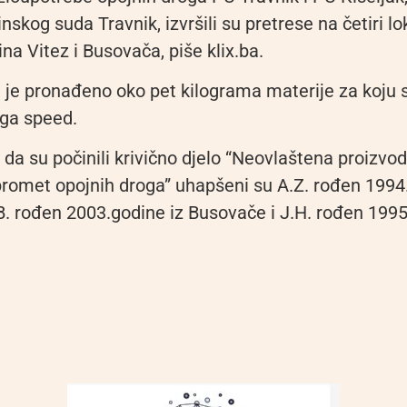
skog suda Travnik, izvršili su pretrese na četiri lo
na Vitez i Busovača, piše klix.ba.
 je pronađeno oko pet kilograma materije za koju
oga speed.
a su počinili krivično djelo “Neovlaštena proizvod
 promet opojnih droga” uhapšeni su A.Z. rođen 1994
B. rođen 2003.godine iz Busovače i J.H. rođen 1995