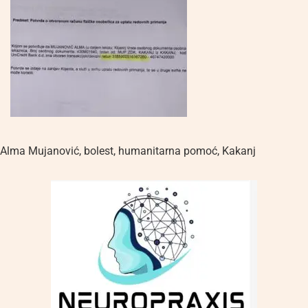
Alma Mujanović
,
bolest
,
humanitarna pomoć
,
Kakanj