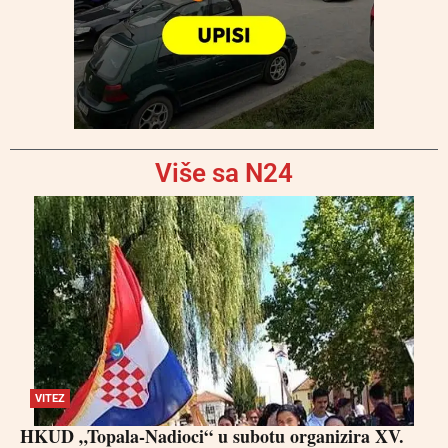
Više sa N24
VITEZ
HKUD „Topala-Nadioci“ u subotu organizira XV.