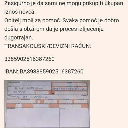
Zasigurno je da sami ne mogu prikupiti ukupan
iznos novca.
Obitelj moli za pomoć. Svaka pomoć je dobro
došla s obzirom da je proces izliječenja
dugotrajan.
TRANSAKCIJSKI/DEVIZNI RAČUN:
3385902516387260
IBAN: BA393385902516387260