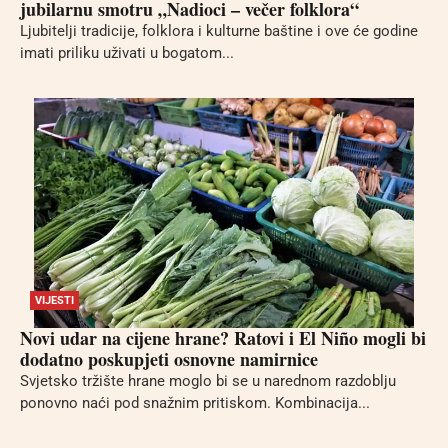
jubilarnu smotru „Nadioci – večer folklora“
Ljubitelji tradicije, folklora i kulturne baštine i ove će godine
imati priliku uživati u bogatom...
VIJESTI
Novi udar na cijene hrane? Ratovi i El Niño mogli bi
dodatno poskupjeti osnovne namirnice
Svjetsko tržište hrane moglo bi se u narednom razdoblju
ponovno naći pod snažnim pritiskom. Kombinacija...