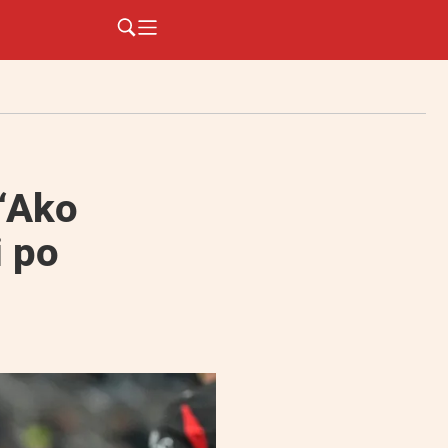
 “Ako
i po