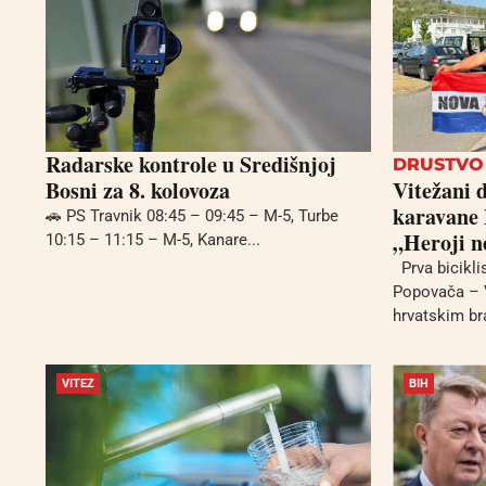
Radarske kontrole u Središnjoj
DRUSTVO
Bosni za 8. kolovoza
Vitežani d
karavane 
🚗 PS Travnik 08:45 – 09:45 – M-5, Turbe
„Heroji n
10:15 – 11:15 – M-5, Kanare...
Prva biciklis
Popovača – 
hrvatskim bra
VITEZ
BIH