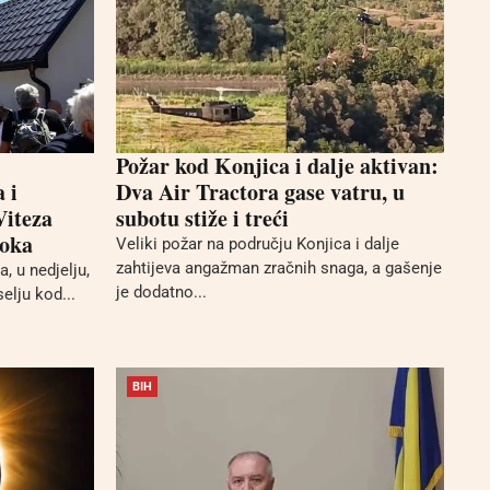
Požar kod Konjica i dalje aktivan:
 i
Dva Air Tractora gase vatru, u
Viteza
subotu stiže i treći
Roka
Veliki požar na području Konjica i dalje
zahtijeva angažman zračnih snaga, a gašenje
 u nedjelju,
je dodatno...
elju kod...
BIH