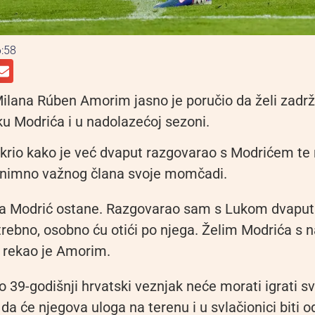
:58
Milana Rúben Amorim jasno je poručio da želi zadrž
u Modrića i u nadolazećoj sezoni.
krio kako je već dvaput razgovarao s Modrićem te 
iznimno važnog člana svoje momčadi.
a Modrić ostane. Razgovarao sam s Lukom dvaput 
rebno, osobno ću otići po njega. Želim Modrića s
 rekao je Amorim.
 39-godišnji hrvatski veznjak neće morati igrati s
 da će njegova uloga na terenu i u svlačionici biti o