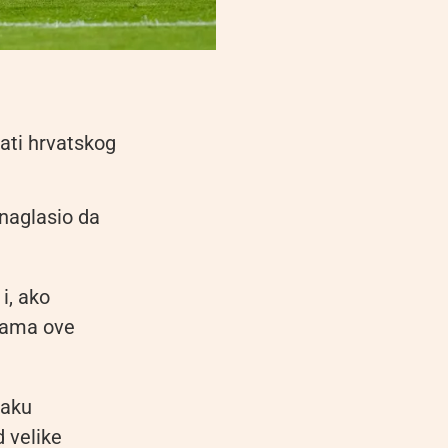
ati hrvatskog
naglasio da
i, ako
 nama ove
vaku
d velike