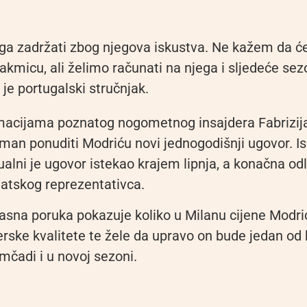
ga zadržati zbog njegova iskustva. Ne kažem da će
akmicu, ali želimo računati na njega i sljedeće sez
 je portugalski stručnjak.
macijama poznatog nogometnog insajdera Fabrizi
eman ponuditi Modriću novi jednogodišnji ugovor. 
alni je ugovor istekao krajem lipnja, a konačna od
atskog reprezentativca.
sna poruka pokazuje koliko u Milanu cijene Modr
derske kvalitete te žele da upravo on bude jedan od 
čadi i u novoj sezoni.