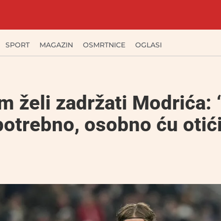
SPORT
MAGAZIN
OSMRTNICE
OGLASI
 želi zadržati Modrića:
otrebno, osobno ću otić
”