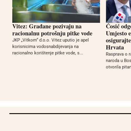
Vitez: Građane pozivaju na
Ćosić odg
racionalnu potrošnju pitke vode
Umjesto e
osigurajt
JKP „Vitkom“ d.o.o. Vitez uputio je apel
Hrvata
korisnicima vodosnabdijevanja na
racionalno korištenje pitke vode, s...
Rasprava o r
naroda u Bos
otvorila pita