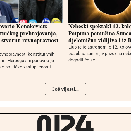
ovorio Konakoviću:
Nebeski spektakl 12. kol
tničkog prebrojavanja,
Potpuna pomrčina Sunca 
e stvarnu ravnopravnost
djelomično vidljiva i iz 
Ljubitelje astronomije 12. kolo
posebno zanimljiv prizor na neb
avnopravnosti konstitutivnih
dogodit će se...
ni i Hercegovini ponovno je
nje političke zastupljenosti...
Još vijesti...