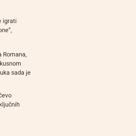
 igrati
one”,
ja Romana,
Iskusnom
luka sada je
ićevo
ključnih