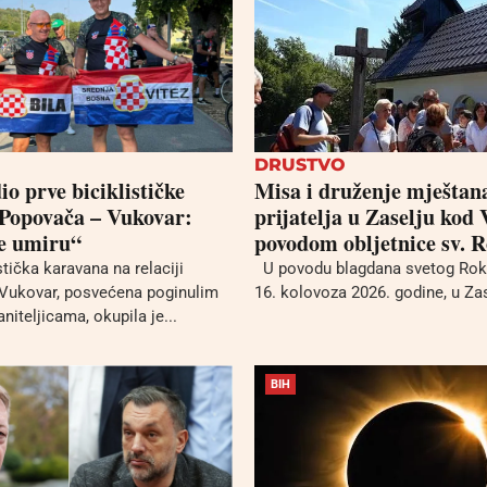
DRUSTVO
io prve biciklističke
Misa i druženje mještana
Popovača – Vukovar:
prijatelja u Zaselju kod 
e umiru“
povodom obljetnice sv. 
tička karavana na relaciji
U povodu blagdana svetog Roka,
Vukovar, posvećena poginulim
16. kolovoza 2026. godine, u Zas
niteljicama, okupila je...
BIH