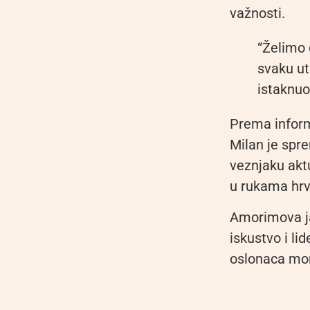
važnosti.
“Želimo 
svaku ut
istaknuo
Prema infor
Milan je spr
veznjaku aktu
u rukama hrv
Amorimova ja
iskustvo i li
oslonaca mom