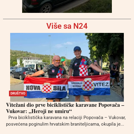
Više sa N24
DRUŠTVO
Vitežani dio prve biciklističke karavane Popovača –
Vukovar: „Heroji ne umiru“
Prva biciklistička karavana na relaciji Popovača – Vukovar,
posvećena poginulim hrvatskim braniteljicama, okupila je...