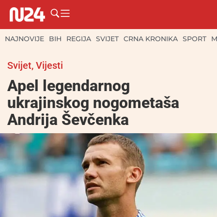
NAJNOVIJE
BIH
REGIJA
SVIJET
CRNA KRONIKA
SPORT
M
Svijet
,
Vijesti
Apel legendarnog
ukrajinskog nogometaša
Andrija Ševčenka