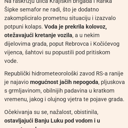
Na raskrižju ulica Krajiških brigada i Ranka
Šipke semafor ne radi, što je dodatno
zakompliciralo prometnu situaciju i izazvalo
potpuni kolaps.
Voda je prekrila kolovoz,
otežavajući kretanje vozila
, a u nekim
dijelovima grada, poput Rebrovca i Kočićevog
vijenca, šahtovi su popustili pod pritiskom
vode.
Republički hidrometeorološki zavod RS-a ranije
je najavio
mogućnost jačih nepogoda
, pljuskova
s grmljavinom, obilnijih padavina u kratkom
vremenu, jakog i olujnog vjetra te pojave grada.
Očekivanja su se, nažalost, obistinila,
ostavljajući Banju Luku pod vodom i u