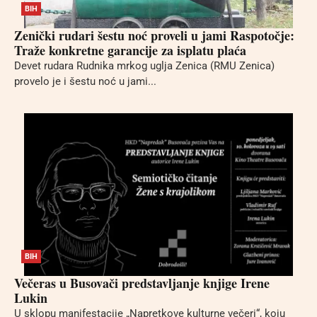
BIH
Zenički rudari šestu noć proveli u jami Raspotočje:
Traže konkretne garancije za isplatu plaća
Devet rudara Rudnika mrkog uglja Zenica (RMU Zenica)
provelo je i šestu noć u jami...
BIH
Večeras u Busovači predstavljanje knjige Irene
Lukin
U sklopu manifestacije „Napretkove kulturne večeri“, koju