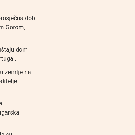
prosječna dob
om Gorom,
puštaju dom
rtugal.
đu zemlje na
ditelje.
a
Bugarska
ja su