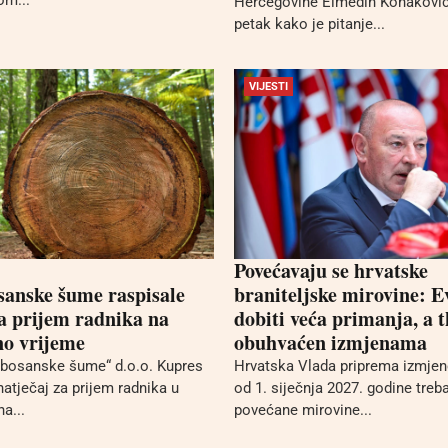
om...
Hercegovine Elmedin Konaković 
petak kako je pitanje...
VIJESTI
Povećavaju se hrvatske
anske šume raspisale
braniteljske mirovine: E
za prijem radnika na
dobiti veća primanja, a t
o vrijeme
obuhvaćen izmjenama
bosanske šume“ d.o.o. Kupres
Hrvatska Vlada priprema izmjen
natječaj za prijem radnika u
od 1. siječnja 2027. godine treba
a...
povećane mirovine...