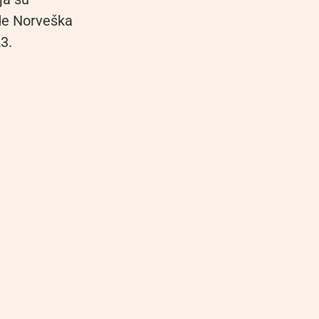
de Norveška
23.