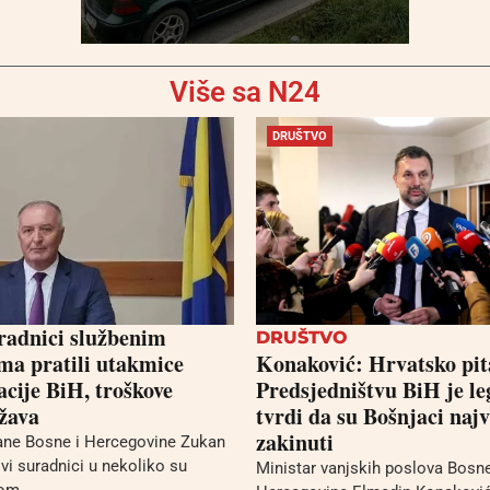
Više sa N24
DRUŠTVO
aradnici službenim
DRUŠTVO
ma pratili utakmice
Konaković: Hrvatsko pit
acije BiH, troškove
Predsjedništvu BiH je leg
ržava
tvrdi da su Bošnjaci najv
zakinuti
ane Bosne i Hercegovine Zukan
vi suradnici u nekoliko su
Ministar vanjskih poslova Bosne