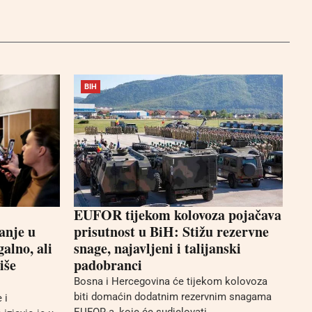
BIH
EUFOR tijekom kolovoza pojačava
anje u
prisutnost u BiH: Stižu rezervne
alno, ali
snage, najavljeni i talijanski
iše
padobranci
Bosna i Hercegovina će tijekom kolovoza
biti domaćin dodatnim rezervnim snagama
 i