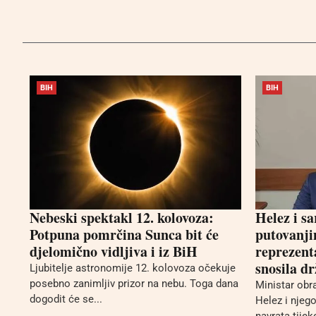
BIH
BIH
Nebeski spektakl 12. kolovoza:
Helez i s
Potpuna pomrčina Sunca bit će
putovanji
djelomično vidljiva i iz BiH
reprezent
snosila d
Ljubitelje astronomije 12. kolovoza očekuje
posebno zanimljiv prizor na nebu. Toga dana
Ministar obr
dogodit će se...
Helez i njego