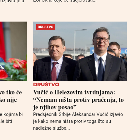
EUFOR-a, koje će sudjelovati...
izjavio je u
DRUŠTVO
DRUŠTVO
vo tko će
Vučić o Helezovim tvrdnjama:
ko nije
“Nemam ništa protiv praćenja, to
je njihov posao”
e kojima bi
Predsjednik Srbije Aleksandar Vučić izjavio
le biti
je kako nema ništa protiv toga što su
nadležne službe...