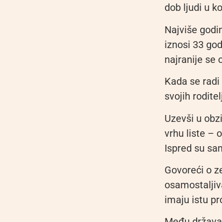
dob ljudi u k
Najviše godi
iznosi 33 go
najranije se 
Kada se radi
svojih roditel
Uzevši u obz
vrhu liste – 
Ispred su sa
Govoreći o z
osamostaljiva
imaju istu p
Među državam