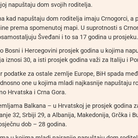
ojoj napuštaju dom svojih roditelja.
na kad napuštaju dom roditelja imaju Crnogorci, a 
dine prema spomenutoj mapi. U suprotnosti s Crn
osamostaljuju Šveđani i to sa 17 godina u prosjeku.
 o Bosni i Hercegovini prosjek godina u kojima na
ja iznosi 30, a isti prosjek godina važi za Italiju i Po
ir podatke za ostale zemlje Europe, BiH spada me
odnosno one u kojima mladi najkasnije napuštaju ro
mo Hrvatska i Crna Gora.
emljama Balkana – u Hrvatskoj je prosjek godina z
nje 32, Srbiji 29, a Albanija, Makedonija, Grčka i 
rosječnu dob – 28 godina.
a u kojima mladi najranije napuštaju dom roditel