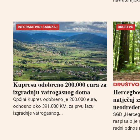
navrata tijek
INFORMATIVNI SADRŽAJ
DRUŠTVO
Kupresu odobreno 200.000 eura za
DRUŠTVO
izgradnju vatrogasnog doma
Hercegbos
natječaj 
Općini Kupres odobreno je 200.000 eura,
neodređen
odnosno oko 391.000 KM, za prvu fazu
izgradnje vatrogasnog...
ŠGD „Herceg
raspisalo je 
radni odnos n