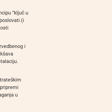
cipu “ključ u
poslovati (i
osti
izvedbenog i
akšava
alaciju.
strateškim
 pripremi
aganja u