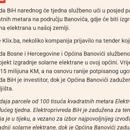
eda BiH narednog će tjedna službeno ući u posjed p
atnih metara na području Banovića, gdje će biti iz
na elektrana u našoj zemlji.
Klix.ba, nekoliko kompanija prijavilo na tender koji
da Bosne i Hercegovine i Općina Banovići službeno 
ojekt izgradnje solarne elektrane u ovoj općini. Vri
e 15 milijuna KM, a na osnovu ranije potpisanog ug
da BiH je investitor, dok je Općina Banovići zaduže
jišta.
aja parcele od 100 tisuća kvadratnih metara Elektr
 idućeg tjedna. Elektroprivreda BiH je zadužena za t
a je u tijeku, a vezano za izbor najpovoljnijeg izvođ
radnji solarne elektrane, dok je Općina Banovići zad