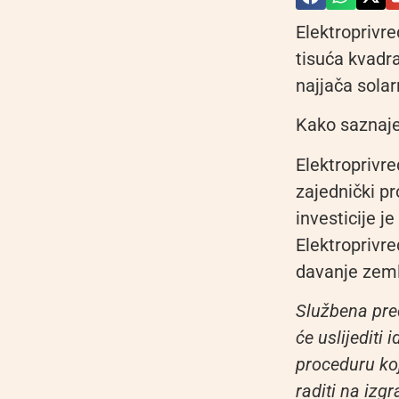
Elektroprivr
tisuća kvadr
najjača solar
Kako saznaje 
Elektroprivre
zajednički pr
investicije j
Elektroprivre
davanje zeml
Službena pred
će uslijediti
proceduru koj
raditi na izg