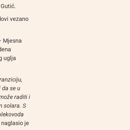
 Gutić.
dovi vezano
 – Mjesna
edena
g uglja
ranziciju,
 da se u
može raditi i
m solara. S
dalekovoda
, naglasio je