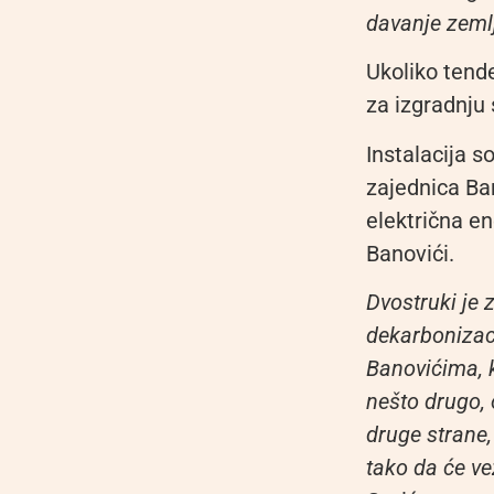
davanje zeml
Ukoliko tend
za izgradnju
Instalacija s
zajednica Ban
električna en
Banovići.
Dvostruki je 
dekarbonizaci
Banovićima, ko
nešto drugo, 
druge strane,
tako da će ve