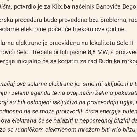
jišta
, potvrdio je za Klix.ba načelnik Banovića Bego
erska procedura bude provedena bez problema, ra
 solarne elektrane počet će tijekom ove godine.
olarne elektrane je predviđena na lokalitetu Selo II
ovići Selo. Trebala bi biti jačine 8,8 MW, a proizv
ergija inicijalno će se koristiti za rad Rudnika mrko
značaj ove solarne elektrane jer smo mi uključeni u t
ju i zelenu agendu te na ovaj način želimo pokazati
ji su bili oslonjeni isključivo na proizvodnju uglja, 
odnosno da se može proizvoditi čista energija pute
 ova elektrana će se nalaziti u neposrednoj blizini 
za sa rudničkom električnom mrežom biti vrlo blizu