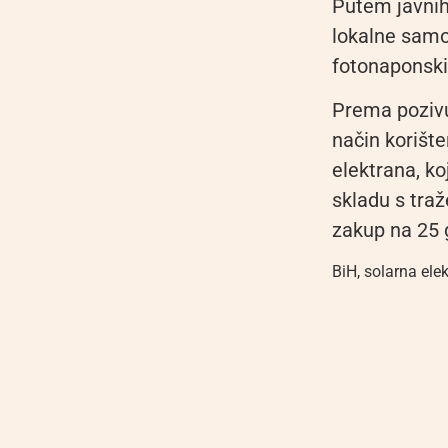
Putem javnih 
lokalne samo
fotonaponski
Prema pozivu
način korišt
elektrana, ko
skladu s tra
zakup na 25 g
BiH
,
solarna ele