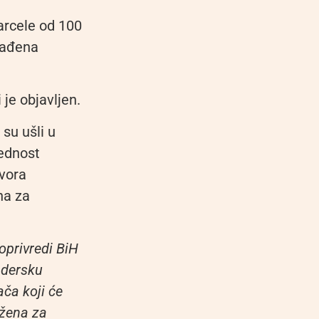
arcele od 100
građena
 je objavljen.
su ušli u
jednost
ovora
na za
oprivredi BiH
endersku
ača koji će
užena za