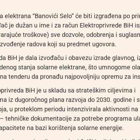
elektrana “Banovići Selo” će biti izgrađena po prin
đač je dužan u ime i za račun Elektroprivrede BiH is
varajuće troškove) sve dozvole, odobrenja i suglasn
izvođenje radova koji su predmet ugovora.
da BiH je dala izvođaču i obavezu izrade glavnog, 
edenog stanja solarne elektrane, što umnogome ol
a tenderu da pronađu najpovoljniju opremu za inst
oprivreda BiH je u skladu sa strateškim ciljevima i
ima iz dugoročnog plana razvoja do 2030. godine i 
a, u proteklom periodu intenzivirala aktivnosti na
o – tehničke dokumentacije za potrebe programa ul
pacitete na bazi korištenja solarne energije.