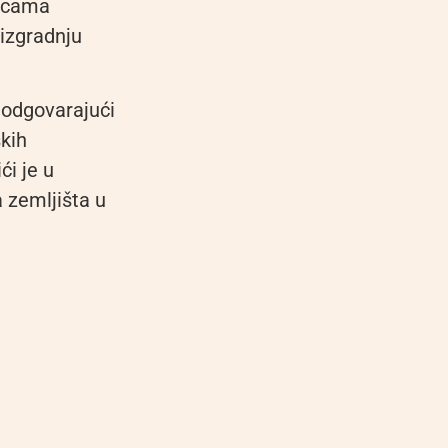
nicama
 izgradnju
 odgovarajući
skih
ći je u
 zemljišta u