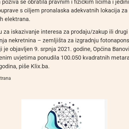
poziva se obratila pravnim i fizičkim licima i jedi
uprave s ciljem pronalaska adekvatnih lokacija za
h elektrana.
 za iskazivanje interesa za prodaju/zakup ili drugi
enja nekretnina – zemljišta za izgradnju fotonapon
ji je objavljen 9. srpnja 2021. godine, Općina Banovi
ženim uvjetima ponudila 100.050 kvadratnih metara
odina, piše Klix.ba.
ktrana