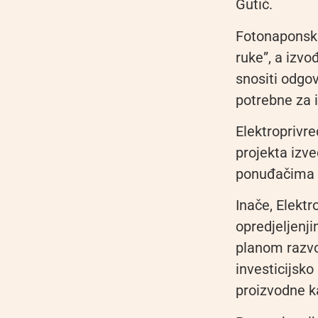
Gutić.
Fotonaponska 
ruke”, a izvo
snositi odgo
potrebne za 
Elektroprivre
projekta izv
ponuđačima n
Inače, Elektr
opredjeljenj
planom razvoj
investicijsk
proizvodne ka