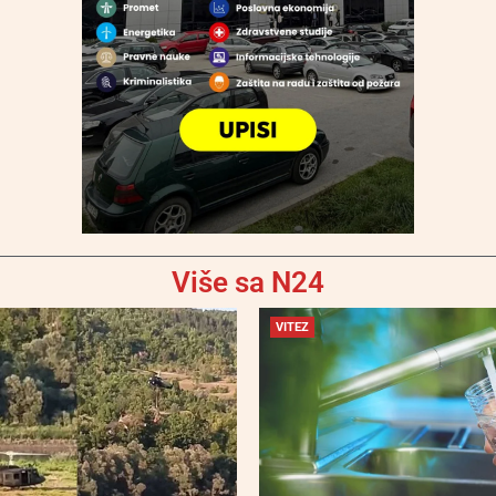
Više sa N24
VITEZ