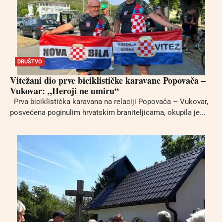
DRUŠTVO
Vitežani dio prve biciklističke karavane Popovača –
Vukovar: „Heroji ne umiru“
Prva biciklistička karavana na relaciji Popovača – Vukovar,
posvećena poginulim hrvatskim braniteljicama, okupila je...