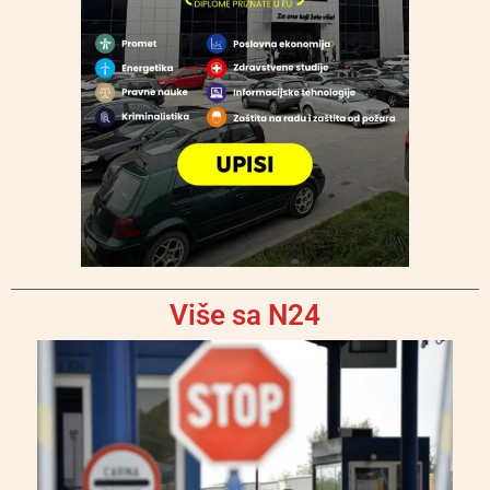
Više sa N24