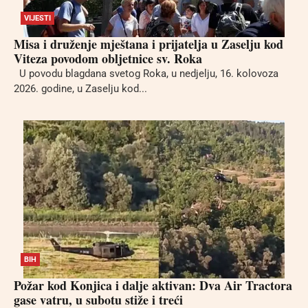
VIJESTI
Misa i druženje mještana i prijatelja u Zaselju kod
Viteza povodom obljetnice sv. Roka
U povodu blagdana svetog Roka, u nedjelju, 16. kolovoza
2026. godine, u Zaselju kod...
BIH
Požar kod Konjica i dalje aktivan: Dva Air Tractora
gase vatru, u subotu stiže i treći