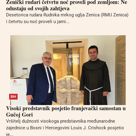
Zenički rudari četvrtu noć proveli pod zemljom: Ne
odustaju od svojih zahtjeva
Desetorica rudara Rudnika mrkog uglja Zenica (RMU Zenica)
i četvrtu su noć proveli u jami...
BIH
Visoki predstavnik posjetio franjevački samostan u
Gučoj Gori
Vršitelj dužnosti visokoga predstavnika međunarodne
zajednice u Bosni i Hercegovini Louis J. Crishock posjetio
je...