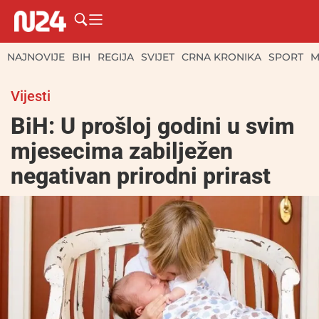
NAJNOVIJE
BIH
REGIJA
SVIJET
CRNA KRONIKA
SPORT
M
Vijesti
BiH: U prošloj godini u svim
mjesecima zabilježen
negativan prirodni prirast