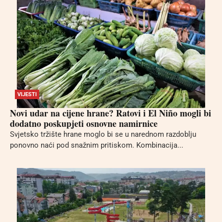
VIJESTI
Novi udar na cijene hrane? Ratovi i El Niño mogli bi
dodatno poskupjeti osnovne namirnice
Svjetsko tržište hrane moglo bi se u narednom razdoblju
ponovno naći pod snažnim pritiskom. Kombinacija...