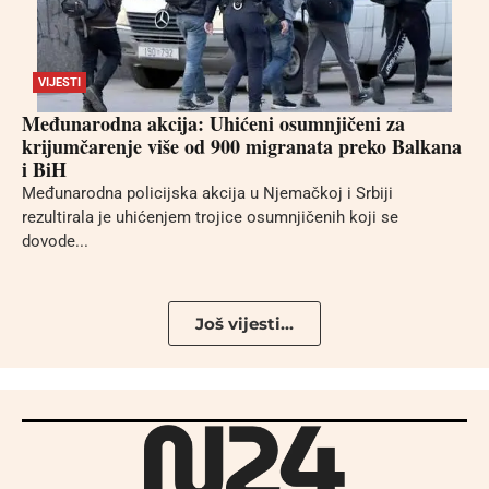
VIJESTI
Međunarodna akcija: Uhićeni osumnjičeni za
krijumčarenje više od 900 migranata preko Balkana
i BiH
Međunarodna policijska akcija u Njemačkoj i Srbiji
rezultirala je uhićenjem trojice osumnjičenih koji se
dovode...
Još vijesti...