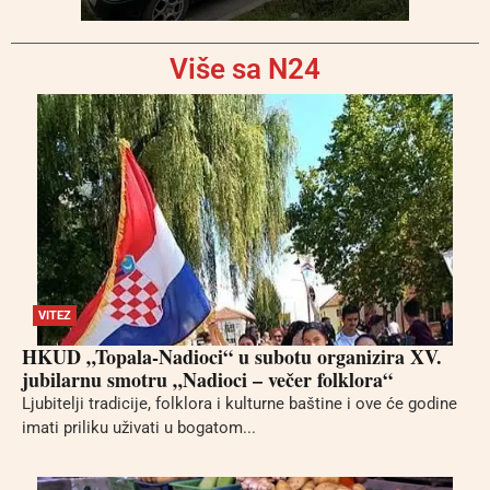
Više sa N24
VITEZ
HKUD „Topala-Nadioci“ u subotu organizira XV.
jubilarnu smotru „Nadioci – večer folklora“
Ljubitelji tradicije, folklora i kulturne baštine i ove će godine
imati priliku uživati u bogatom...