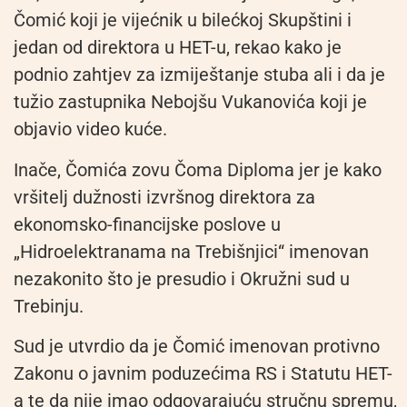
Čomić koji je vijećnik u bilećkoj Skupštini i
jedan od direktora u HET-u, rekao kako je
podnio zahtjev za izmiještanje stuba ali i da je
tužio zastupnika Nebojšu Vukanovića koji je
objavio video kuće.
Inače, Čomića zovu Čoma Diploma jer je kako
vršitelj dužnosti izvršnog direktora za
ekonomsko-financijske poslove u
„Hidroelektranama na Trebišnjici“ imenovan
nezakonito što je presudio i Okružni sud u
Trebinju.
Sud je utvrdio da je Čomić imenovan protivno
Zakonu o javnim poduzećima RS i Statutu HET-
a te da nije imao odgovarajuću stručnu spremu,