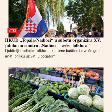
VITEZ
HKUD „Topala-Nadioci“ u subotu organizira XV.
jubilarnu smotru „Nadioci – večer folklora“
Ljubitelji tradicije, folklora i kulturne baštine i ove će godine
imati priliku uživati u bogatom...