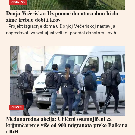
DRUŠTVO
Donja Večeriska: Uz pomoć donatora dom bi do
zime trebao dobiti krov
Projekt izgradnje doma u Donjoj Večeriskoj nastavlja
napredovati zahvaljujući velikoj podršci donatora i svih...
VIJESTI
Međunarodna akcija: Uhićeni osumnjičeni za
krijumčarenje više od 900 migranata preko Balkana
i BiH