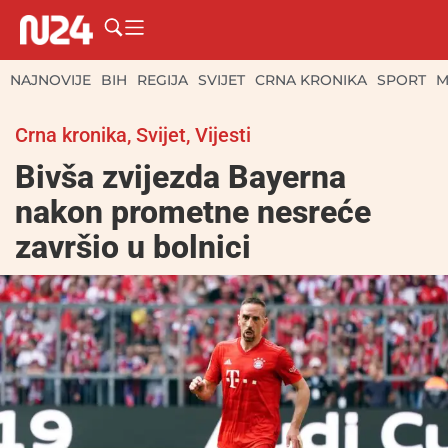
NAJNOVIJE
BIH
REGIJA
SVIJET
CRNA KRONIKA
SPORT
M
Crna kronika
,
Svijet
,
Vijesti
Bivša zvijezda Bayerna
nakon prometne nesreće
završio u bolnici