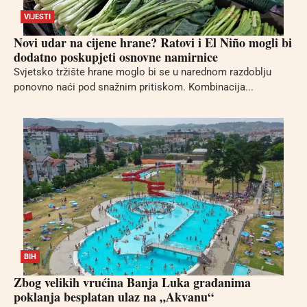
VIJESTI
Novi udar na cijene hrane? Ratovi i El Niño mogli bi
dodatno poskupjeti osnovne namirnice
Svjetsko tržište hrane moglo bi se u narednom razdoblju
ponovno naći pod snažnim pritiskom. Kombinacija...
BIH
Zbog velikih vrućina Banja Luka građanima
poklanja besplatan ulaz na „Akvanu“