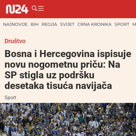
NAJNOVIJE
BIH
REGIJA
SVIJET
CRNA KRONIKA
SPORT
M
Društvo
Bosna i Hercegovina ispisuje
novu nogometnu priču: Na
SP stigla uz podršku
desetaka tisuća navijača
Sport