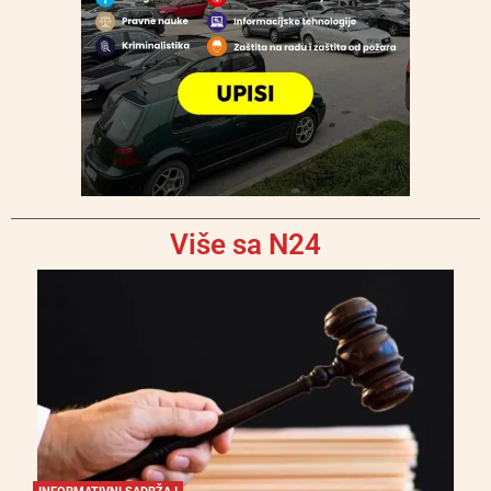
Više sa N24