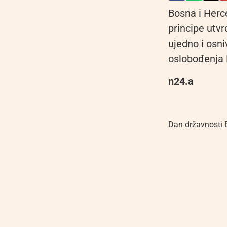
Bosna i Herce
principe utv
ujedno i osn
oslobođenja
n24.a
Dan državnosti 