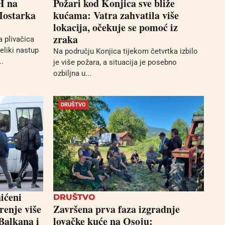
H na
Požari kod Konjica sve bliže
Mostarka
kućama: Vatra zahvatila više
lokacija, očekuje se pomoć iz
zraka
 plivačica
eliki nastup
Na području Konjica tijekom četvrtka izbilo
.
je više požara, a situacija je posebno
ozbiljna u...
DRUŠTVO
ićeni
DRUŠTVO
renje više
Završena prva faza izgradnje
Balkana i
lovačke kuće na Osoju: