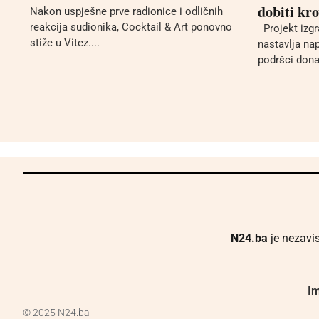
dobiti kr
Nakon uspješne prve radionice i odličnih
reakcija sudionika, Cocktail & Art ponovno
Projekt izgr
stiže u Vitez....
nastavlja nap
podršci donat
N24.ba
je nezavis
Im
© 2025 N24.ba