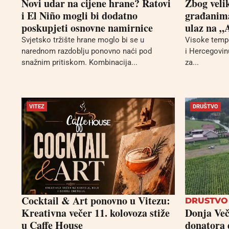
Novi udar na cijene hrane? Ratovi
Zbog veli
i El Niño mogli bi dodatno
građanima
poskupjeti osnovne namirnice
ulaz na 
Svjetsko tržište hrane moglo bi se u
Visoke tempe
narednom razdoblju ponovno naći pod
i Hercegovinu
snažnim pritiskom. Kombinacija...
za...
VITEZ
DRUŠTVO
Cocktail & Art ponovno u Vitezu:
DRUSTVO
Kreativna večer 11. kolovoza stiže
Donja Več
u Caffe House
donatora 