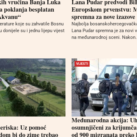
kih vrućina Banja Luka
Lana Pudar predvodi Bi
 poklanja besplatan
Europskom prvenstvu: 
„Akvanu“
spremna za nove izazove
rature koje su zahvatile Bosnu
Najbolja bosanskohercegovačka
 donijele su i jednu lijepu vijest
Lana Pudar spremna je za novi v
na međunarodnoj sceni. Nakon..
VIJESTI
Međunarodna akcija: Uh
eriska: Uz pomoć
osumnjičeni za krijumča
dom bi do zime trebao
od 900 migranata preko 