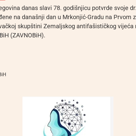
govina danas slavi 78. godišnjicu potvrde svoje dr
rđene na današnji dan u Mrkonjić-Gradu na Prvom z
ivačkoj skupštini Zemaljskog antifašističkog vijeć
 BiH (ZAVNOBiH).
BiH