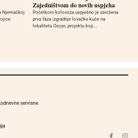
Zajedništvom do novih uspjeha
 u Njemačkoj
Početkom kolovoza uspješno je završena
rojice
prva faza izgradnje lovačke kuće na
lokalitetu Osoje, projektu koji...
akodnevne servisne
nja