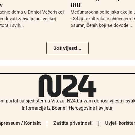
ov
BiH
adnje doma u Donjoj Večeriskoj
Međunarodna policijska akcija
redovati zahvaljujući velikoj
i Srbiji rezultirala je uhićenjem t
ora i svih...
osumnjičenih koji se dovode...
Još vijesti...
ni portal sa sjedištem u Vitezu. N24.ba vam donosi vijesti i sv
informacije iz Bosne i Hercegovine i svijeta.
pressum / Kontakt
Zaštita privatnosti
Uvjeti korište